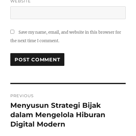
WEBSITE
Save my name, email, and website in this browser for
the next time I comment.
Post
PREVIOUS
navigation
Menyusun Strategi Bijak
Previous
post:
dalam Mengelola Hiburan
Digital Modern