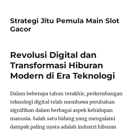
Strategi Jitu Pemula Main Slot
Gacor
Revolusi Digital dan
Transformasi Hiburan
Modern di Era Teknologi
Dalam beberapa tahun terakhir, perkembangan
teknologi digital telah membawa perubahan
signifikan dalam berbagai aspek kehidupan
manusia. Salah satu bidang yang mengalami
dampak paling nyata adalah industri hiburan