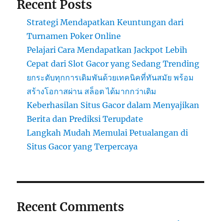
Recent Posts
Strategi Mendapatkan Keuntungan dari
Turnamen Poker Online
Pelajari Cara Mendapatkan Jackpot Lebih
Cepat dari Slot Gacor yang Sedang Trending
ยกระดับทุกการเดิมพันด้วยเทคนิคที่ทันสมัย พร้อม
สร้างโอกาสผ่าน สล็อต ได้มากกว่าเดิม
Keberhasilan Situs Gacor dalam Menyajikan
Berita dan Prediksi Terupdate
Langkah Mudah Memulai Petualangan di
Situs Gacor yang Terpercaya
Recent Comments