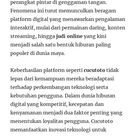
perangkat pintar di genggaman tangan.
Fenomena ini turut memunculkan beragam
platform digital yang menawarkan pengalaman
interaktif, mulai dari permainan daring, konten
streaming, hingga
judi online
yang kini
menjadi salah satu bentuk hiburan paling
populer di dunia maya.
Keberhasilan platform seperti
cucutoto
tidak
lepas dari kemampuan mereka beradaptasi
terhadap perkembangan teknologi serta
kebutuhan pengguna. Dalam dunia hiburan
digital yang kompetitif, kecepatan dan
kenyamanan menjadi dua faktor penting yang
menentukan loyalitas pengguna. Cucutoto
memanfaatkan inovasi teknologi untuk