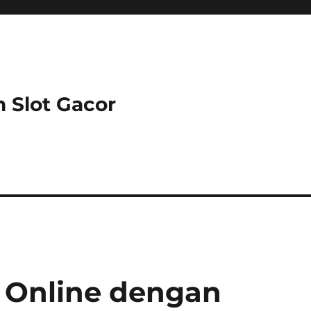
n Slot Gacor
t Online dengan