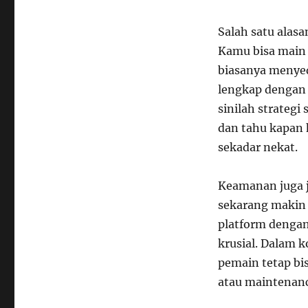
Nagih
Salah satu alasa
Kamu bisa main k
biasanya menyed
lengkap dengan f
sinilah strateg
dan tahu kapan h
sekadar nekat.
Keamanan juga j
sekarang makin 
platform dengan
krusial. Dalam k
pemain tetap bi
atau maintenanc