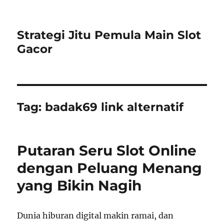
Strategi Jitu Pemula Main Slot
Gacor
Tag:
badak69 link alternatif
Putaran Seru Slot Online
dengan Peluang Menang
yang Bikin Nagih
Dunia hiburan digital makin ramai, dan