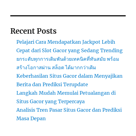
Bikin
Nagih
Recent Posts
Pelajari Cara Mendapatkan Jackpot Lebih
Cepat dari Slot Gacor yang Sedang Trending
ยกระดับทุกการเดิมพันด้วยเทคนิคที่ทันสมัย พร้อม
สร้างโอกาสผ่าน สล็อต ได้มากกว่าเดิม
Keberhasilan Situs Gacor dalam Menyajikan
Berita dan Prediksi Terupdate
Langkah Mudah Memulai Petualangan di
Situs Gacor yang Terpercaya
Analisis Tren Pasar Situs Gacor dan Prediksi
Masa Depan