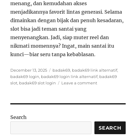
menang, dan kemudahan akses
menjadikannya favorit lintas generasi. Selama
dimainkan dengan bijak dan penuh kesadaran,
slot bisa jadi teman santai yang
menyenangkan. Jadi, siap muter reel dan
nikmati momennya? Ingat, main santai itu
kunci—biar seru tanpa kebablasan.
Posted
Tags
December 13, 2025
badak69
,
badak69 link alternatif
,
on
badak69 login
,
badak69 login link alternatif
,
badak69
on
slot
,
badak69 slot login
Leave a comment
Putaran
Seru
Slot
Online
dengan
Search
Peluang
Menang
SEARCH
yang