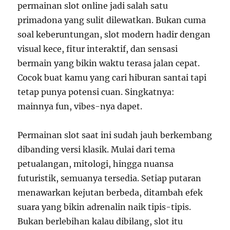
permainan slot online jadi salah satu
primadona yang sulit dilewatkan. Bukan cuma
soal keberuntungan, slot modern hadir dengan
visual kece, fitur interaktif, dan sensasi
bermain yang bikin waktu terasa jalan cepat.
Cocok buat kamu yang cari hiburan santai tapi
tetap punya potensi cuan. Singkatnya:
mainnya fun, vibes-nya dapet.
Permainan slot saat ini sudah jauh berkembang
dibanding versi klasik. Mulai dari tema
petualangan, mitologi, hingga nuansa
futuristik, semuanya tersedia. Setiap putaran
menawarkan kejutan berbeda, ditambah efek
suara yang bikin adrenalin naik tipis-tipis.
Bukan berlebihan kalau dibilang, slot itu