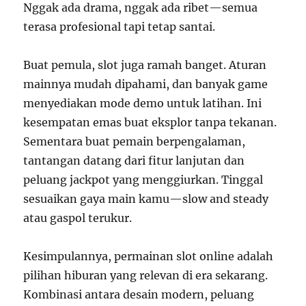
Nggak ada drama, nggak ada ribet—semua
terasa profesional tapi tetap santai.
Buat pemula, slot juga ramah banget. Aturan
mainnya mudah dipahami, dan banyak game
menyediakan mode demo untuk latihan. Ini
kesempatan emas buat eksplor tanpa tekanan.
Sementara buat pemain berpengalaman,
tantangan datang dari fitur lanjutan dan
peluang jackpot yang menggiurkan. Tinggal
sesuaikan gaya main kamu—slow and steady
atau gaspol terukur.
Kesimpulannya, permainan slot online adalah
pilihan hiburan yang relevan di era sekarang.
Kombinasi antara desain modern, peluang