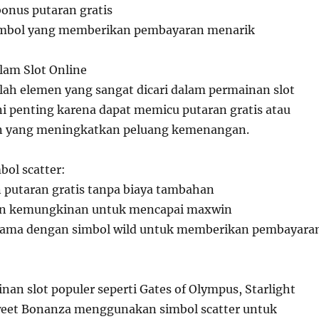
onus putaran gratis
mbol yang memberikan pembayaran menarik
lam Slot Online
alah elemen yang sangat dicari dalam permainan slot
ni penting karena dapat memicu putaran gratis atau
 yang meningkatkan peluang kemenangan.
ol scatter:
putaran gratis tanpa biaya tambahan
n kemungkinan untuk mencapai maxwin
 sama dengan simbol wild untuk memberikan pembayara
an slot populer seperti Gates of Olympus, Starlight
weet Bonanza menggunakan simbol scatter untuk