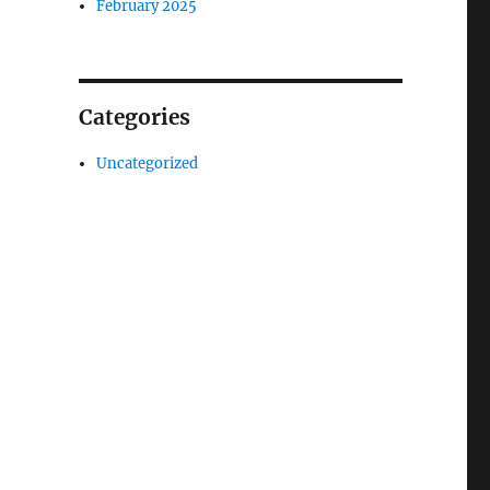
February 2025
Categories
h
Uncategorized