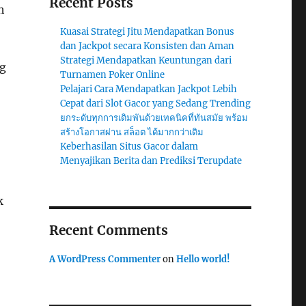
Recent Posts
h
Kuasai Strategi Jitu Mendapatkan Bonus
dan Jackpot secara Konsisten dan Aman
Strategi Mendapatkan Keuntungan dari
ng
Turnamen Poker Online
Pelajari Cara Mendapatkan Jackpot Lebih
Cepat dari Slot Gacor yang Sedang Trending
ยกระดับทุกการเดิมพันด้วยเทคนิคที่ทันสมัย พร้อม
สร้างโอกาสผ่าน สล็อต ได้มากกว่าเดิม
Keberhasilan Situs Gacor dalam
Menyajikan Berita dan Prediksi Terupdate
k
Recent Comments
A WordPress Commenter
on
Hello world!