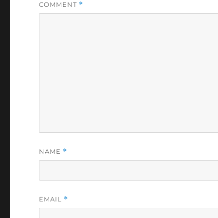
COMMENT
*
NAME
*
EMAIL
*