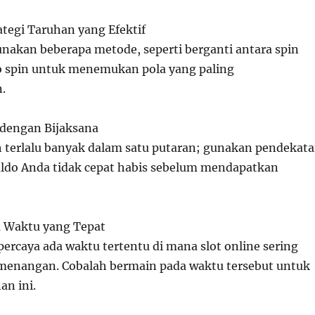
tegi Taruhan yang Efektif
akan beberapa metode, seperti berganti antara spin
o spin untuk menemukan pola yang paling
.
 dengan Bijaksana
h terlalu banyak dalam satu putaran; gunakan pendekat
aldo Anda tidak cepat habis sebelum mendapatkan
 Waktu yang Tepat
ercaya ada waktu tertentu di mana slot online sering
enangan. Cobalah bermain pada waktu tersebut untuk
an ini.