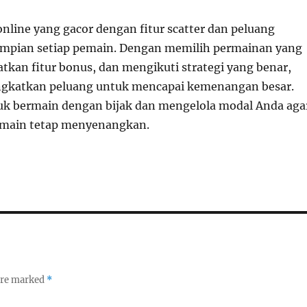
online yang gacor dengan fitur scatter dan peluang
impian setiap pemain. Dengan memilih permainan yang
tkan fitur bonus, dan mengikuti strategi yang benar,
ngkatkan peluang untuk mencapai kemenangan besar.
tuk bermain dengan bijak dan mengelola modal Anda aga
main tetap menyenangkan.
 are marked
*