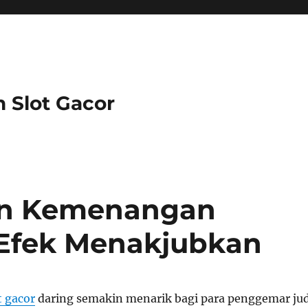
n Slot Gacor
an Kemenangan
 Efek Menakjubkan
t gacor
daring semakin menarik bagi para penggemar jud