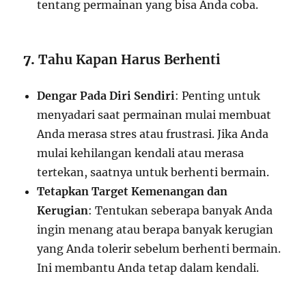
tentang permainan yang bisa Anda coba.
7.
Tahu Kapan Harus Berhenti
Dengar Pada Diri Sendiri
: Penting untuk
menyadari saat permainan mulai membuat
Anda merasa stres atau frustrasi. Jika Anda
mulai kehilangan kendali atau merasa
tertekan, saatnya untuk berhenti bermain.
Tetapkan Target Kemenangan dan
Kerugian
: Tentukan seberapa banyak Anda
ingin menang atau berapa banyak kerugian
yang Anda tolerir sebelum berhenti bermain.
Ini membantu Anda tetap dalam kendali.