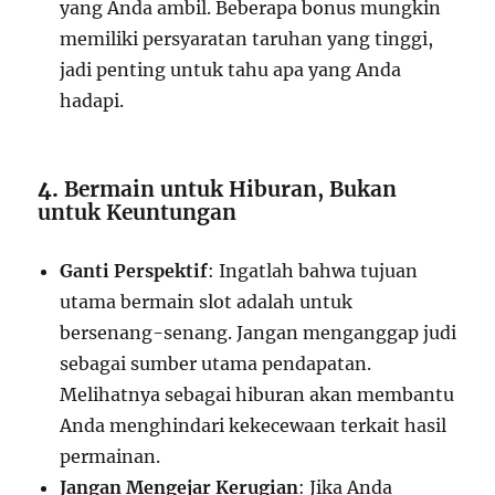
yang Anda ambil. Beberapa bonus mungkin
memiliki persyaratan taruhan yang tinggi,
jadi penting untuk tahu apa yang Anda
hadapi.
4.
Bermain untuk Hiburan, Bukan
untuk Keuntungan
Ganti Perspektif
: Ingatlah bahwa tujuan
utama bermain slot adalah untuk
bersenang-senang. Jangan menganggap judi
sebagai sumber utama pendapatan.
Melihatnya sebagai hiburan akan membantu
Anda menghindari kekecewaan terkait hasil
permainan.
Jangan Mengejar Kerugian
: Jika Anda