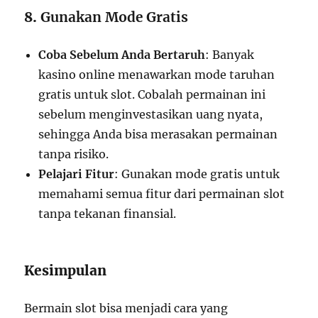
8.
Gunakan Mode Gratis
Coba Sebelum Anda Bertaruh
: Banyak
kasino online menawarkan mode taruhan
gratis untuk slot. Cobalah permainan ini
sebelum menginvestasikan uang nyata,
sehingga Anda bisa merasakan permainan
tanpa risiko.
Pelajari Fitur
: Gunakan mode gratis untuk
memahami semua fitur dari permainan slot
tanpa tekanan finansial.
Kesimpulan
Bermain slot bisa menjadi cara yang