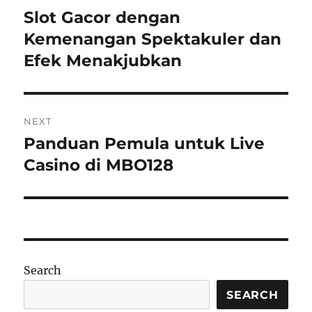
navigation
Slot Gacor dengan
Previous
post:
Kemenangan Spektakuler dan
Efek Menakjubkan
NEXT
Panduan Pemula untuk Live
Next
post:
Casino di MBO128
Search
SEARCH