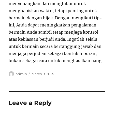
menyenangkan dan menghibur untuk
menghabiskan waktu, tetapi penting untuk
bermain dengan bijak. Dengan mengikuti tips
ini, Anda dapat meningkatkan pengalaman
bermain Anda sambil tetap menjaga kontrol
atas kebiasaan berjudi Anda. Ingatlah selalu
untuk bermain secara bertanggung jawab dan
menjaga perjudian sebagai bentuk hiburan,
bukan sebagai cara untuk menghasilkan uang.
Author
Posted
admin
March 9, 2025
on
Leave a Reply