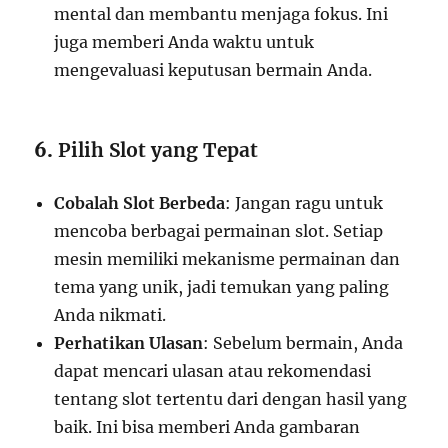
mental dan membantu menjaga fokus. Ini
juga memberi Anda waktu untuk
mengevaluasi keputusan bermain Anda.
6.
Pilih Slot yang Tepat
Cobalah Slot Berbeda
: Jangan ragu untuk
mencoba berbagai permainan slot. Setiap
mesin memiliki mekanisme permainan dan
tema yang unik, jadi temukan yang paling
Anda nikmati.
Perhatikan Ulasan
: Sebelum bermain, Anda
dapat mencari ulasan atau rekomendasi
tentang slot tertentu dari dengan hasil yang
baik. Ini bisa memberi Anda gambaran