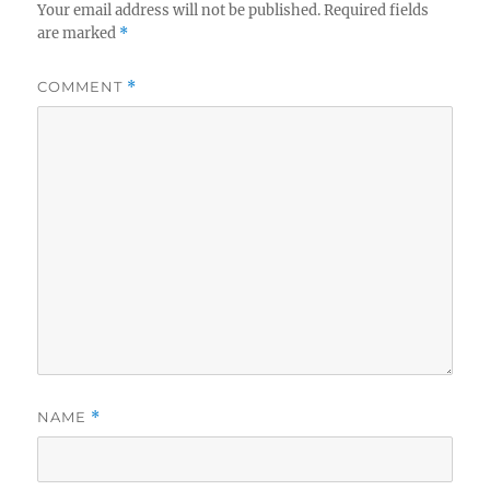
Your email address will not be published.
Required fields
are marked
*
COMMENT
*
NAME
*