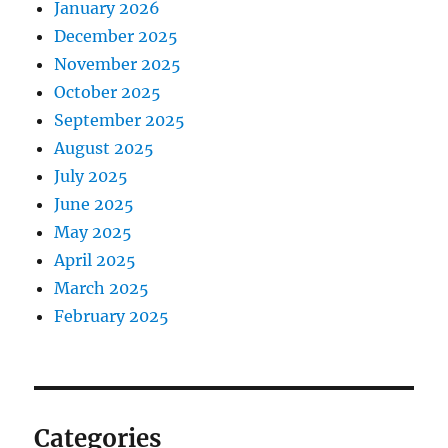
January 2026
December 2025
November 2025
October 2025
September 2025
August 2025
July 2025
June 2025
May 2025
April 2025
March 2025
February 2025
Categories