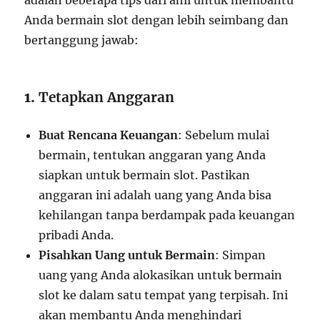
adalah beberapa tips dari ahli untuk membantu
Anda bermain slot dengan lebih seimbang dan
bertanggung jawab:
1.
Tetapkan Anggaran
Buat Rencana Keuangan
: Sebelum mulai
bermain, tentukan anggaran yang Anda
siapkan untuk bermain slot. Pastikan
anggaran ini adalah uang yang Anda bisa
kehilangan tanpa berdampak pada keuangan
pribadi Anda.
Pisahkan Uang untuk Bermain
: Simpan
uang yang Anda alokasikan untuk bermain
slot ke dalam satu tempat yang terpisah. Ini
akan membantu Anda menghindari