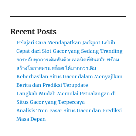
Recent Posts
Pelajari Cara Mendapatkan Jackpot Lebih
Cepat dari Slot Gacor yang Sedang Trending
ยกระดับทุกการเดิมพันด้วยเทคนิคที่ทันสมัย พร้อม
สร้างโอกาสผ่าน สล็อต ได้มากกว่าเดิม
Keberhasilan Situs Gacor dalam Menyajikan
Berita dan Prediksi Terupdate
Langkah Mudah Memulai Petualangan di
Situs Gacor yang Terpercaya
Analisis Tren Pasar Situs Gacor dan Prediksi
Masa Depan