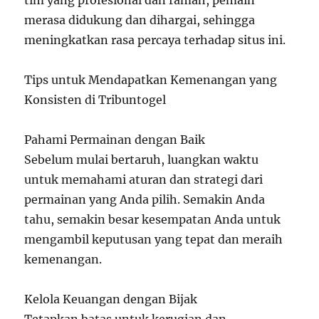
tim yang profesional dan ramah, pemain
merasa didukung dan dihargai, sehingga
meningkatkan rasa percaya terhadap situs ini.
Tips untuk Mendapatkan Kemenangan yang
Konsisten di Tribuntogel
Pahami Permainan dengan Baik
Sebelum mulai bertaruh, luangkan waktu
untuk memahami aturan dan strategi dari
permainan yang Anda pilih. Semakin Anda
tahu, semakin besar kesempatan Anda untuk
mengambil keputusan yang tepat dan meraih
kemenangan.
Kelola Keuangan dengan Bijak