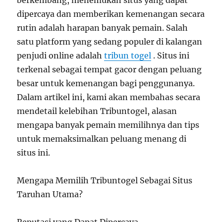
berkembang, menemukan situs yang dapat
dipercaya dan memberikan kemenangan secara
rutin adalah harapan banyak pemain. Salah
satu platform yang sedang populer di kalangan
penjudi online adalah
tribun togel
. Situs ini
terkenal sebagai tempat gacor dengan peluang
besar untuk kemenangan bagi penggunanya.
Dalam artikel ini, kami akan membahas secara
mendetail kelebihan Tribuntogel, alasan
mengapa banyak pemain memilihnya dan tips
untuk memaksimalkan peluang menang di
situs ini.
Mengapa Memilih Tribuntogel Sebagai Situs
Taruhan Utama?