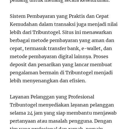
peluang untuk menang secara keseluruhan.
Sistem Pembayaran yang Praktis dan Cepat
Kemudahan dalam transaksi juga menjadi nilai
lebih dari Tribuntogel. Situs ini menawarkan
berbagai metode pembayaran yang aman dan
cepat, termasuk transfer bank, e-wallet, dan
metode pembayaran digital lainnya. Proses
deposit dan penarikan yang lancar membuat
pengalaman bermain di Tribuntogel menjadi
lebih menyenangkan dan efisien.
Layanan Pelanggan yang Profesional
Tribuntogel menyediakan layanan pelanggan
selama 24 jam yang siap membantu menjawab
pertanyaan atau masalah pengguna. Dengan