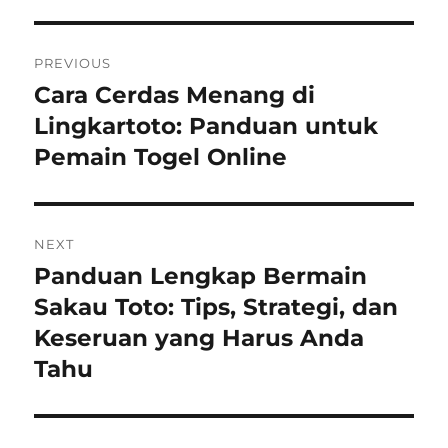
Post
PREVIOUS
navigation
Cara Cerdas Menang di
Previous
post:
Lingkartoto: Panduan untuk
Pemain Togel Online
NEXT
Panduan Lengkap Bermain
Next
post:
Sakau Toto: Tips, Strategi, dan
Keseruan yang Harus Anda
Tahu