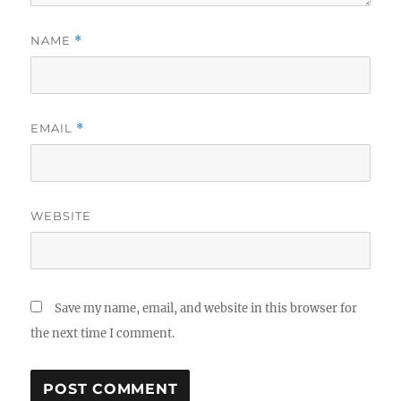
NAME
*
EMAIL
*
WEBSITE
Save my name, email, and website in this browser for
the next time I comment.