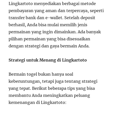
Lingkartoto menyediakan berbagai metode
pembayaran yang aman dan terpercaya, seperti
transfer bank dan e-wallet. Setelah deposit
berhasil, Anda bisa mulai memilih jenis
permainan yang ingin dimainkan. Ada banyak
pilihan permainan yang bisa disesuaikan
dengan strategi dan gaya bermain Anda.
Strategi untuk Menang di Lingkartoto
Bermain togel bukan hanya soal
keberuntungan, tetapi juga tentang strategi
yang tepat. Berikut beberapa tips yang bisa
membantu Anda meningkatkan peluang
kemenangan di Lingkartoto: