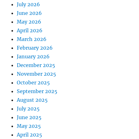
July 2026
June 2026
May 2026
April 2026
March 2026
February 2026
January 2026
December 2025
November 2025
October 2025
September 2025
August 2025
July 2025
June 2025
May 2025
April 2025