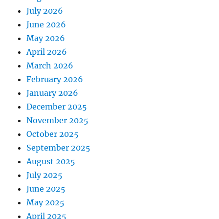
July 2026
June 2026
May 2026
April 2026
March 2026
February 2026
January 2026
December 2025
November 2025
October 2025
September 2025
August 2025
July 2025
June 2025
May 2025
April 2025