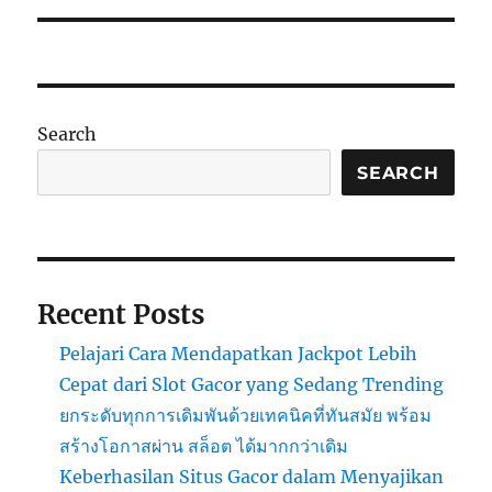
Search
SEARCH
Recent Posts
Pelajari Cara Mendapatkan Jackpot Lebih
Cepat dari Slot Gacor yang Sedang Trending
ยกระดับทุกการเดิมพันด้วยเทคนิคที่ทันสมัย พร้อม
สร้างโอกาสผ่าน สล็อต ได้มากกว่าเดิม
Keberhasilan Situs Gacor dalam Menyajikan