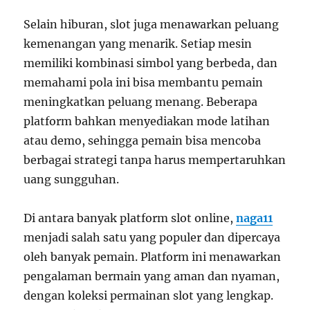
Selain hiburan, slot juga menawarkan peluang
kemenangan yang menarik. Setiap mesin
memiliki kombinasi simbol yang berbeda, dan
memahami pola ini bisa membantu pemain
meningkatkan peluang menang. Beberapa
platform bahkan menyediakan mode latihan
atau demo, sehingga pemain bisa mencoba
berbagai strategi tanpa harus mempertaruhkan
uang sungguhan.
Di antara banyak platform slot online,
naga11
menjadi salah satu yang populer dan dipercaya
oleh banyak pemain. Platform ini menawarkan
pengalaman bermain yang aman dan nyaman,
dengan koleksi permainan slot yang lengkap.