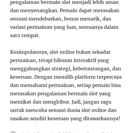
pengalaman bermain slot menjadi lebih aman
dan menyenangkan. Pemain dapat merasakan
sensasi mendebarkan, bonus menarik, dan
variasi permainan yang luas, semuanya dalam
satu tempat.
Kesimpulannya, slot online bukan sekadar
permainan, tetapi hiburan interaktif yang
menggabungkan strategi, keberuntungan, dan
keseruan. Dengan memilih platform terpercaya
dan memahami permainan, setiap pemain bisa
merasakan pengalaman bermain slot yang
memikat dan menghibur. Jadi, jangan ragu
untuk mencoba sensasi dunia slot online dan
rasakan sendiri keseruan yang ditawarkannya!