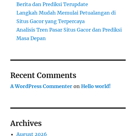
Berita dan Prediksi Terupdate
Langkah Mudah Memulai Petualangan di
Situs Gacor yang Terpercaya
Analisis Tren Pasar Situs Gacor dan Prediksi
Masa Depan
Recent Comments
A WordPress Commenter
on
Hello world!
Archives
August 2026