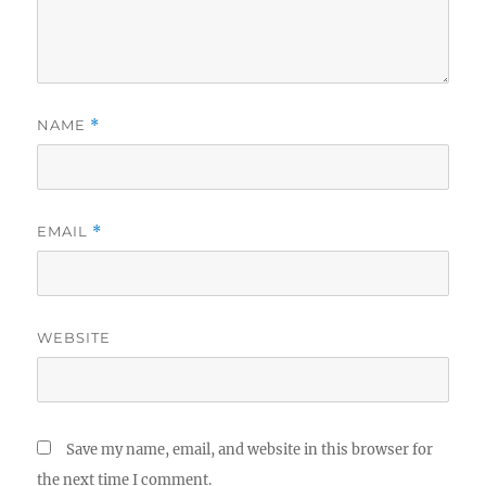
NAME
*
EMAIL
*
WEBSITE
Save my name, email, and website in this browser for
the next time I comment.