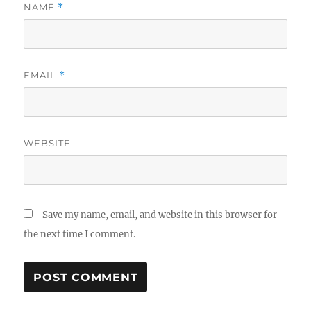
NAME
*
EMAIL
*
WEBSITE
Save my name, email, and website in this browser for
the next time I comment.