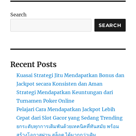
Search
SEARCH
Recent Posts
Kuasai Strategi Jitu Mendapatkan Bonus dan
Jackpot secara Konsisten dan Aman
Strategi Mendapatkan Keuntungan dari
Turnamen Poker Online
Pelajari Cara Mendapatkan Jackpot Lebih
Cepat dari Slot Gacor yang Sedang Trending
ยกระดับทุกการเดิมพันด้วยเทคนิคที่ทันสมัย พร้อม
สร้างโอกาสผ่าน สล็อต ได้มากกว่าเดิม