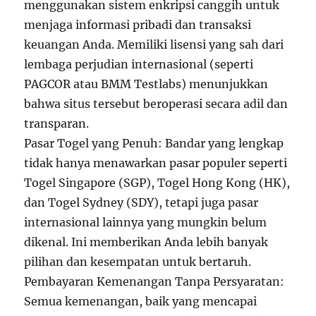
menggunakan sistem enkripsi canggih untuk
menjaga informasi pribadi dan transaksi
keuangan Anda. Memiliki lisensi yang sah dari
lembaga perjudian internasional (seperti
PAGCOR atau BMM Testlabs) menunjukkan
bahwa situs tersebut beroperasi secara adil dan
transparan.
Pasar Togel yang Penuh: Bandar yang lengkap
tidak hanya menawarkan pasar populer seperti
Togel Singapore (SGP), Togel Hong Kong (HK),
dan Togel Sydney (SDY), tetapi juga pasar
internasional lainnya yang mungkin belum
dikenal. Ini memberikan Anda lebih banyak
pilihan dan kesempatan untuk bertaruh.
Pembayaran Kemenangan Tanpa Persyaratan:
Semua kemenangan, baik yang mencapai