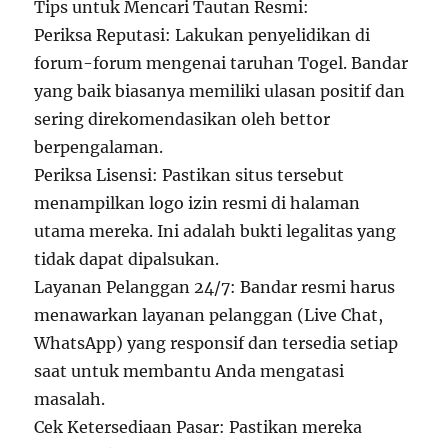
Tips untuk Mencari Tautan Resmi:
Periksa Reputasi: Lakukan penyelidikan di
forum-forum mengenai taruhan Togel. Bandar
yang baik biasanya memiliki ulasan positif dan
sering direkomendasikan oleh bettor
berpengalaman.
Periksa Lisensi: Pastikan situs tersebut
menampilkan logo izin resmi di halaman
utama mereka. Ini adalah bukti legalitas yang
tidak dapat dipalsukan.
Layanan Pelanggan 24/7: Bandar resmi harus
menawarkan layanan pelanggan (Live Chat,
WhatsApp) yang responsif dan tersedia setiap
saat untuk membantu Anda mengatasi
masalah.
Cek Ketersediaan Pasar: Pastikan mereka