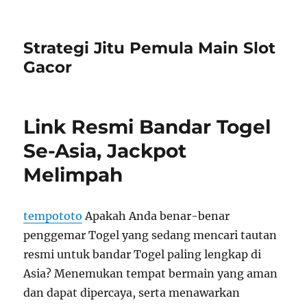
Strategi Jitu Pemula Main Slot
Gacor
Link Resmi Bandar Togel
Se-Asia, Jackpot
Melimpah
tempototo
Apakah Anda benar-benar
penggemar Togel yang sedang mencari tautan
resmi untuk bandar Togel paling lengkap di
Asia? Menemukan tempat bermain yang aman
dan dapat dipercaya, serta menawarkan