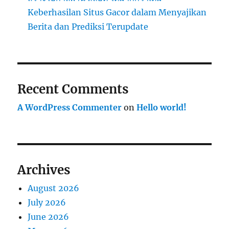
Keberhasilan Situs Gacor dalam Menyajikan
Berita dan Prediksi Terupdate
Recent Comments
A WordPress Commenter
on
Hello world!
Archives
August 2026
July 2026
June 2026