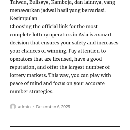
Taiwan, Bullseye, Kamboja, dan lainnya, yang
menawarkan jadwal hasil yang bervariasi.
Kesimpulan
Choosing the official link for the most
complete lottery operators in Asia is a smart
decision that ensures your safety and increases
your chances of winning. Pay attention to
operators that are licensed, have a good
reputation, and offer the largest number of
lottery markets. This way, you can play with
peace of mind and focus on your accurate
number strategies.
Author
Posted
admin
December 6, 2025
on