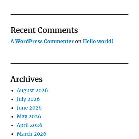
Recent Comments
A WordPress Commenter
on
Hello world!
Archives
August 2026
July 2026
June 2026
May 2026
April 2026
March 2026