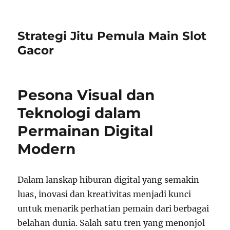
Strategi Jitu Pemula Main Slot
Gacor
Pesona Visual dan
Teknologi dalam
Permainan Digital
Modern
Dalam lanskap hiburan digital yang semakin
luas, inovasi dan kreativitas menjadi kunci
untuk menarik perhatian pemain dari berbagai
belahan dunia. Salah satu tren yang menonjol