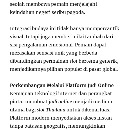
seolah membawa pemain menjelajahi
keindahan negeri seribu pagoda.
Integrasi budaya ini tidak hanya mempercantik
visual, tetapi juga memberi nilai tambah dari
sisi pengalaman emosional. Pemain dapat
merasakan sensasi unik yang berbeda
dibandingkan permainan
slot
bertema generik,
menjadikannya pilihan populer di pasar global.
Perkembangan Melalui Platform Judi Online
Kemajuan teknologi internet dan perangkat
pintar membuat
judi online
menjadi medium
utama bagi
slot Thailand
untuk dikenal luas.
Platform modern menyediakan akses instan
tanpa batasan geografis, memungkinkan