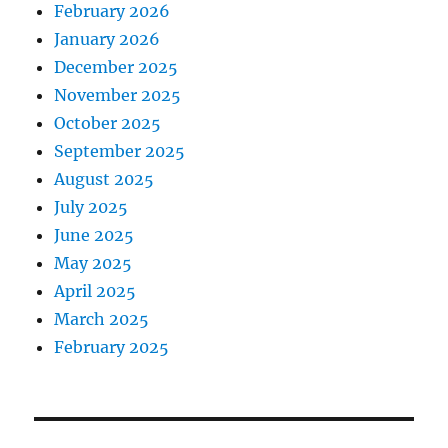
February 2026
January 2026
December 2025
November 2025
October 2025
September 2025
August 2025
July 2025
June 2025
May 2025
April 2025
March 2025
February 2025