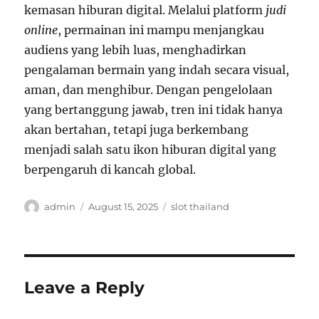
kemasan hiburan digital. Melalui platform
judi
online
, permainan ini mampu menjangkau
audiens yang lebih luas, menghadirkan
pengalaman bermain yang indah secara visual,
aman, dan menghibur. Dengan pengelolaan
yang bertanggung jawab, tren ini tidak hanya
akan bertahan, tetapi juga berkembang
menjadi salah satu ikon hiburan digital yang
berpengaruh di kancah global.
Author
Posted
Tags
admin
August 15, 2025
slot thailand
on
Leave a Reply