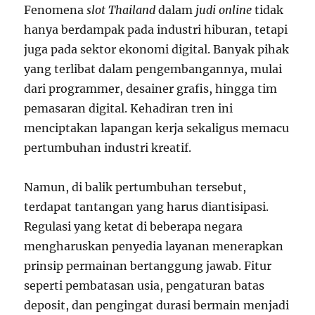
Fenomena
slot Thailand
dalam
judi online
tidak
hanya berdampak pada industri hiburan, tetapi
juga pada sektor ekonomi digital. Banyak pihak
yang terlibat dalam pengembangannya, mulai
dari programmer, desainer grafis, hingga tim
pemasaran digital. Kehadiran tren ini
menciptakan lapangan kerja sekaligus memacu
pertumbuhan industri kreatif.
Namun, di balik pertumbuhan tersebut,
terdapat tantangan yang harus diantisipasi.
Regulasi yang ketat di beberapa negara
mengharuskan penyedia layanan menerapkan
prinsip permainan bertanggung jawab. Fitur
seperti pembatasan usia, pengaturan batas
deposit, dan pengingat durasi bermain menjadi