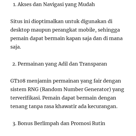
Akses dan Navigasi yang Mudah
Situs ini dioptimalkan untuk digunakan di
desktop maupun perangkat mobile, sehingga
pemain dapat bermain kapan saja dan di mana
saja.
Permainan yang Adil dan Transparan
GT108 menjamin permainan yang fair dengan
sistem RNG (Random Number Generator) yang
terverifikasi. Pemain dapat bermain dengan
tenang tanpa rasa khawatir ada kecurangan.
Bonus Berlimpah dan Promosi Rutin