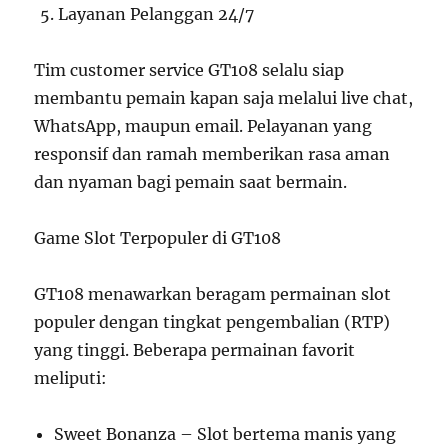
Layanan Pelanggan 24/7
Tim customer service GT108 selalu siap
membantu pemain kapan saja melalui live chat,
WhatsApp, maupun email. Pelayanan yang
responsif dan ramah memberikan rasa aman
dan nyaman bagi pemain saat bermain.
Game Slot Terpopuler di GT108
GT108 menawarkan beragam permainan slot
populer dengan tingkat pengembalian (RTP)
yang tinggi. Beberapa permainan favorit
meliputi:
Sweet Bonanza – Slot bertema manis yang