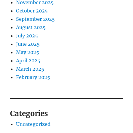
November 2025
October 2025
September 2025
August 2025
July 2025
June 2025
May 2025
April 2025
March 2025
February 2025
Categories
Uncategorized