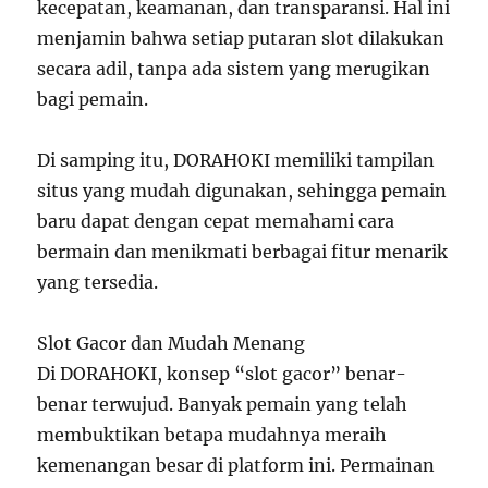
kecepatan, keamanan, dan transparansi. Hal ini
menjamin bahwa setiap putaran slot dilakukan
secara adil, tanpa ada sistem yang merugikan
bagi pemain.
Di samping itu, DORAHOKI memiliki tampilan
situs yang mudah digunakan, sehingga pemain
baru dapat dengan cepat memahami cara
bermain dan menikmati berbagai fitur menarik
yang tersedia.
Slot Gacor dan Mudah Menang
Di DORAHOKI, konsep “slot gacor” benar-
benar terwujud. Banyak pemain yang telah
membuktikan betapa mudahnya meraih
kemenangan besar di platform ini. Permainan