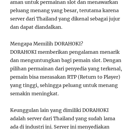
aman untuk permainan slot dan menawarkan
peluang menang yang besar, terutama karena
server dari Thailand yang dikenal sebagai jujur
dan dapat diandalkan.
Mengapa Memilih DORAHOKI?
DORAHOKI memberikan pengalaman menarik
dan menguntungkan bagi pemain slot. Dengan
pilihan permainan dari penyedia yang terkenal,
pemain bisa merasakan RTP (Return to Player)
yang tinggi, sehingga peluang untuk menang
semakin meningkat.
Keunggulan lain yang dimiliki DORAHOKI
adalah server dari Thailand yang sudah lama
ada di industri ini. Server ini menyediakan