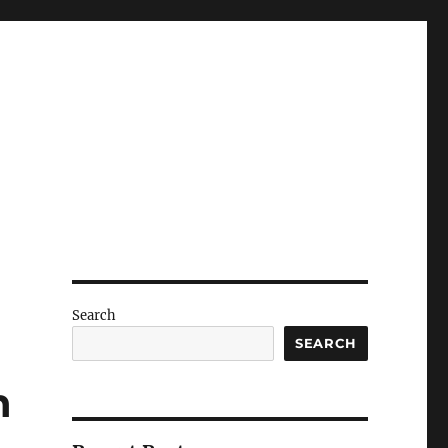
Search
SEARCH
n