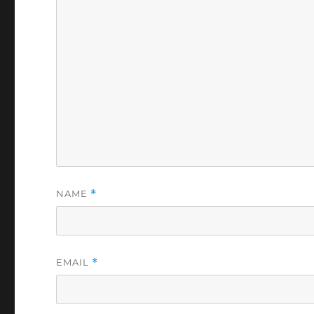
NAME
*
EMAIL
*