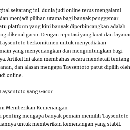
tal sekarang ini, dunia judi online terus mengalami
dan menjadi pilihan utama bagi banyak penggemar
satu platform yang kini banyak diperbincangkan adalah
ng dikenal gacor. Dengan reputasi yang kuat dan layana
, Taysentoto berkomitmen untuk menyediakan
rmain yang menyenangkan dan menguntungkan bagi
a. Artikel ini akan membahas secara mendetail tentang
anan, dan alasan mengapa Taysentoto patut dipilih ole
di online.
Taysentoto yang Gacor
lam Memberikan Kemenangan
an penting mengapa banyak pemain memilih Taysentoto
annya untuk memberikan kemenangan yang stabil.