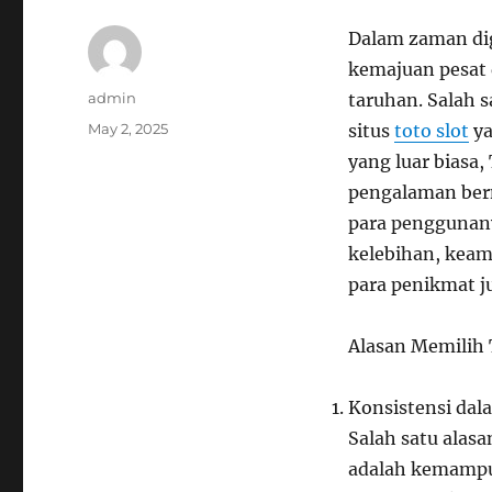
Dalam zaman digi
kemajuan pesat 
Author
admin
taruhan. Salah 
Posted
May 2, 2025
situs
toto slot
ya
on
yang luar biasa
pengalaman be
para penggunany
kelebihan, keam
para penikmat ju
Alasan Memilih 
Konsistensi da
Salah satu alas
adalah kemampu