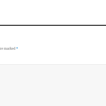
 are marked
*