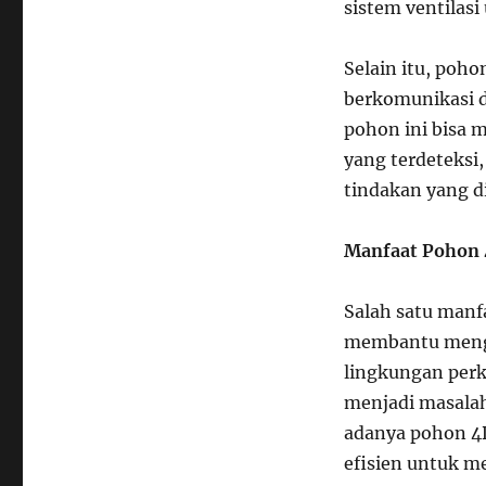
sistem ventilasi
Selain itu, poh
berkomunikasi d
pohon ini bisa m
yang terdeteksi
tindakan yang d
Manfaat Pohon 
Salah satu man
membantu mengu
lingkungan perko
menjadi masala
adanya pohon 4D,
efisien untuk me