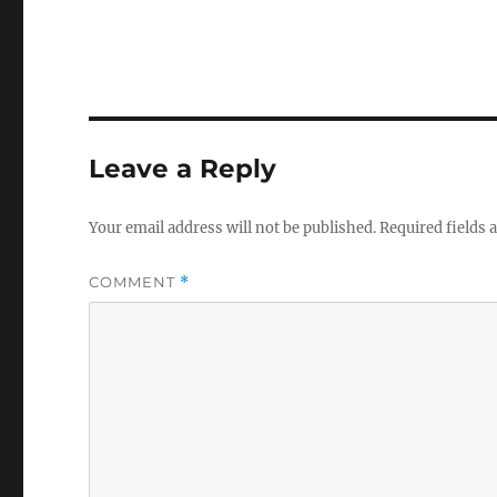
Leave a Reply
Your email address will not be published.
Required fields
COMMENT
*