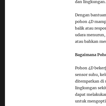
dan lingkungan.
Dengan bantuan 
pohon 4D mampu
balik atau respo
udara menurun,
atau bahkan mem
Bagaimana Poho
Pohon 4D bekerj
sensor suhu, kel
ditempatkan di 
lingkungan sekit
dapat melakukan
untuk mengopti