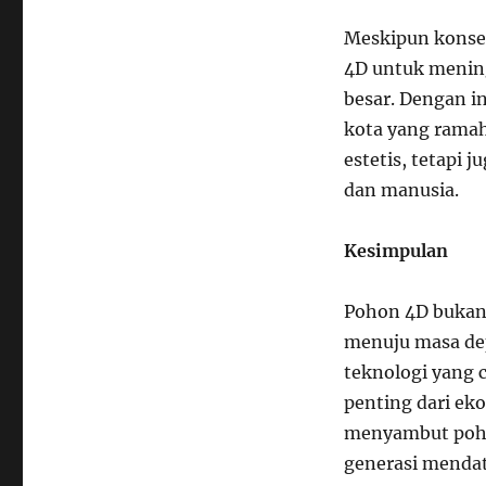
Meskipun konse
4D untuk mening
besar. Dengan in
kota yang ramah
estetis, tetapi 
dan manusia.
Kesimpulan
Pohon 4D bukan 
menuju masa dep
teknologi yang c
penting dari eko
menyambut poho
generasi menda