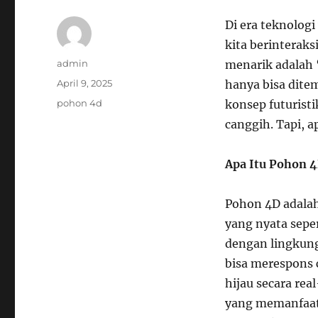
Di era teknolog
kita berinterak
Author
admin
menarik adalah 
Posted
April 9, 2025
hanya bisa dite
on
Tags
pohon 4d
konsep futurist
canggih. Tapi, a
Apa Itu Pohon 
Pohon 4D adalah
yang nyata sepe
dengan lingkung
bisa merespons 
hijau secara rea
yang memanfaat