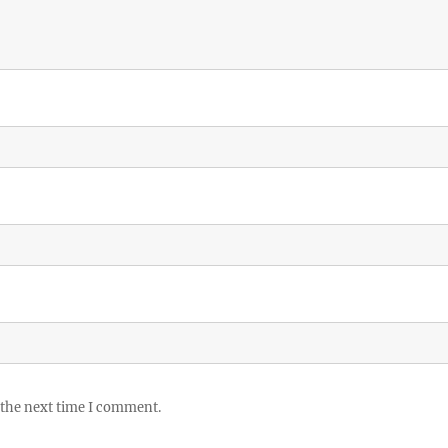
 the next time I comment.