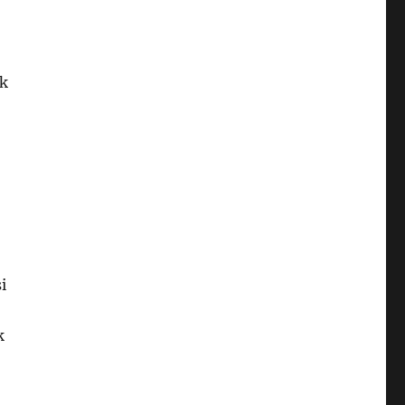
ak
i
k