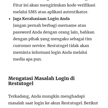
Fitur ini akan mengirimkan kode verifikasi
melalui SMS atau aplikasi autentikator.
Jaga Kerahasiaan Login Anda
Jangan pernah berbagi username atau
password Anda dengan orang lain, bahkan
dengan pihak yang mengaku sebagai tim
customer service. Restutogel tidak akan
meminta informasi login Anda melalui
media apa pun.
Mengatasi Masalah Login di
Restutogel
Terkadang, Anda mungkin menghadapi
masalah saat login ke akun Restutogel. Berikut