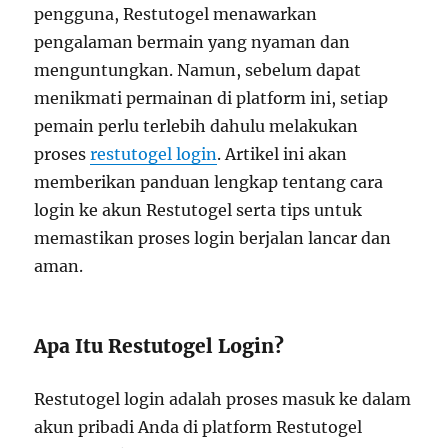
pengguna, Restutogel menawarkan
pengalaman bermain yang nyaman dan
menguntungkan. Namun, sebelum dapat
menikmati permainan di platform ini, setiap
pemain perlu terlebih dahulu melakukan
proses
restutogel login
. Artikel ini akan
memberikan panduan lengkap tentang cara
login ke akun Restutogel serta tips untuk
memastikan proses login berjalan lancar dan
aman.
Apa Itu Restutogel Login?
Restutogel login adalah proses masuk ke dalam
akun pribadi Anda di platform Restutogel