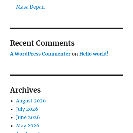
Masa Depan
Recent Comments
A WordPress Commenter
on
Hello world!
Archives
August 2026
July 2026
June 2026
May 2026