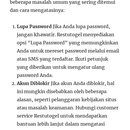
beberapa masalah umum yang sering ditemui
dan cara mengatasinya:
Lupa Password
Jika Anda lupa password,
jangan khawatir. Restutogel menyediakan
opsi “Lupa Password” yang memungkinkan
Anda untuk mereset password melalui email
atau SMS yang terdaftar. Ikuti petunjuk
yang diberikan untuk mengatur ulang
password Anda.
Akun Diblokir
Jika akun Anda diblokir, hal
ini mungkin disebabkan oleh beberapa
alasan, seperti pelanggaran kebijakan situs
atau masalah keamanan. Hubungi customer
service Restutogel untuk mendapatkan
bantuan lebih lanjut dalam mengatasi