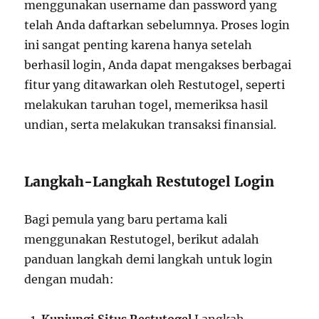
menggunakan username dan password yang
telah Anda daftarkan sebelumnya. Proses login
ini sangat penting karena hanya setelah
berhasil login, Anda dapat mengakses berbagai
fitur yang ditawarkan oleh Restutogel, seperti
melakukan taruhan togel, memeriksa hasil
undian, serta melakukan transaksi finansial.
Langkah-Langkah Restutogel Login
Bagi pemula yang baru pertama kali
menggunakan Restutogel, berikut adalah
panduan langkah demi langkah untuk login
dengan mudah: