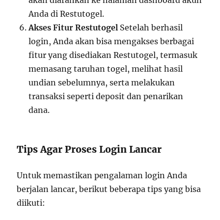
akan diarahkan ke halaman dashboard akun
Anda di Restutogel.
Akses Fitur Restutogel
Setelah berhasil
login, Anda akan bisa mengakses berbagai
fitur yang disediakan Restutogel, termasuk
memasang taruhan togel, melihat hasil
undian sebelumnya, serta melakukan
transaksi seperti deposit dan penarikan
dana.
Tips Agar Proses Login Lancar
Untuk memastikan pengalaman login Anda
berjalan lancar, berikut beberapa tips yang bisa
diikuti: