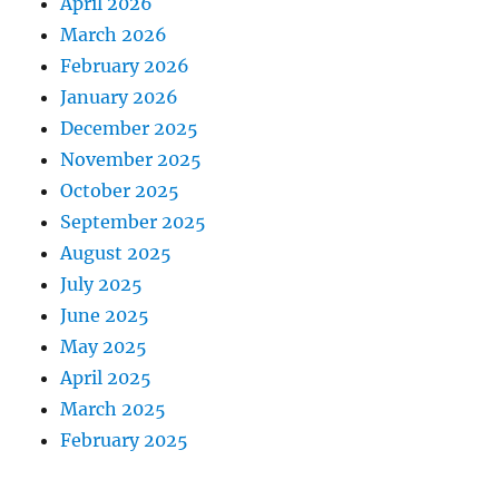
April 2026
March 2026
February 2026
January 2026
December 2025
November 2025
October 2025
September 2025
August 2025
July 2025
June 2025
May 2025
April 2025
March 2025
February 2025