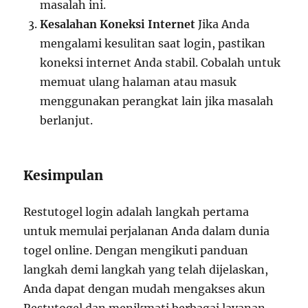
masalah ini.
Kesalahan Koneksi Internet
Jika Anda
mengalami kesulitan saat login, pastikan
koneksi internet Anda stabil. Cobalah untuk
memuat ulang halaman atau masuk
menggunakan perangkat lain jika masalah
berlanjut.
Kesimpulan
Restutogel login adalah langkah pertama
untuk memulai perjalanan Anda dalam dunia
togel online. Dengan mengikuti panduan
langkah demi langkah yang telah dijelaskan,
Anda dapat dengan mudah mengakses akun