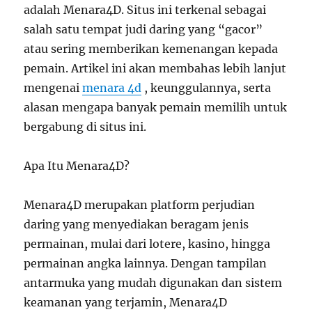
adalah Menara4D. Situs ini terkenal sebagai
salah satu tempat judi daring yang “gacor”
atau sering memberikan kemenangan kepada
pemain. Artikel ini akan membahas lebih lanjut
mengenai
menara 4d
, keunggulannya, serta
alasan mengapa banyak pemain memilih untuk
bergabung di situs ini.
Apa Itu Menara4D?
Menara4D merupakan platform perjudian
daring yang menyediakan beragam jenis
permainan, mulai dari lotere, kasino, hingga
permainan angka lainnya. Dengan tampilan
antarmuka yang mudah digunakan dan sistem
keamanan yang terjamin, Menara4D