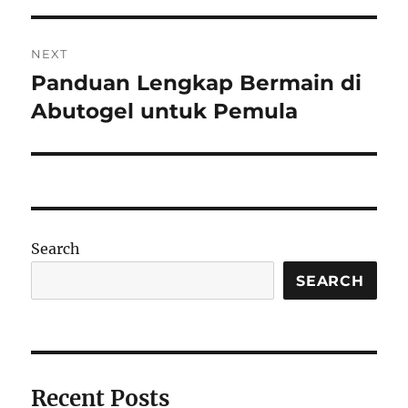
NEXT
Panduan Lengkap Bermain di
Next
post:
Abutogel untuk Pemula
Search
SEARCH
Recent Posts