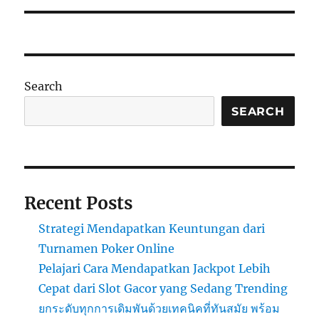
Search
SEARCH
Recent Posts
Strategi Mendapatkan Keuntungan dari
Turnamen Poker Online
Pelajari Cara Mendapatkan Jackpot Lebih
Cepat dari Slot Gacor yang Sedang Trending
ยกระดับทุกการเดิมพันด้วยเทคนิคที่ทันสมัย พร้อม