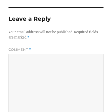
Leave a Reply
Your email address will not be published.
Required fields
are marked
*
COMMENT
*