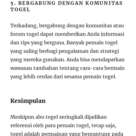
5.
BERGABUNG DENGAN KOMUNITAS
TOGEL
Terkadang, bergabung dengan komunitas atau
forum togel dapat memberikan Anda informasi
dan tips yang berguna. Banyak pemain togel
yang saling berbagi pengalaman dan strategi
yang mereka gunakan. Anda bisa mendapatkan
wawasan tambahan tentang cara-cara bermain
yang lebih cerdas dari sesama pemain togel.
Kesimpulan
Meskipun abu togel seringkali dijadikan
referensi oleh para pemain togel, tetap saja,
togel adalah permainan yang bergantung pada