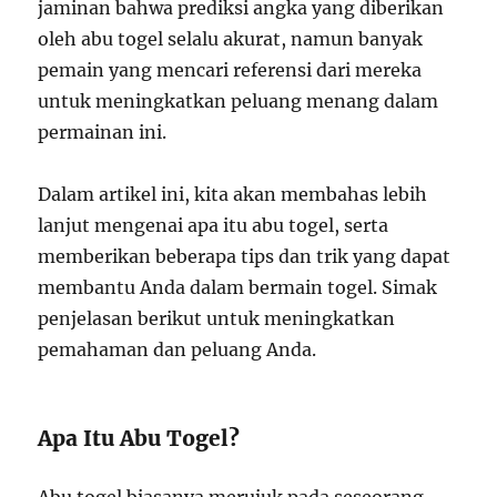
jaminan bahwa prediksi angka yang diberikan
oleh abu togel selalu akurat, namun banyak
pemain yang mencari referensi dari mereka
untuk meningkatkan peluang menang dalam
permainan ini.
Dalam artikel ini, kita akan membahas lebih
lanjut mengenai apa itu abu togel, serta
memberikan beberapa tips dan trik yang dapat
membantu Anda dalam bermain togel. Simak
penjelasan berikut untuk meningkatkan
pemahaman dan peluang Anda.
Apa Itu Abu Togel?