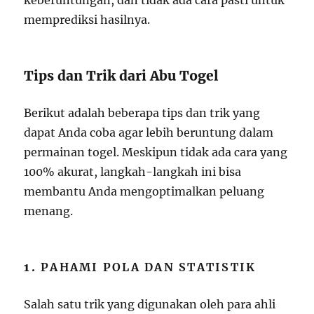
keberuntungan, dan tidak ada cara pasti untuk
memprediksi hasilnya.
Tips dan Trik dari Abu Togel
Berikut adalah beberapa tips dan trik yang
dapat Anda coba agar lebih beruntung dalam
permainan togel. Meskipun tidak ada cara yang
100% akurat, langkah-langkah ini bisa
membantu Anda mengoptimalkan peluang
menang.
1.
PAHAMI POLA DAN STATISTIK
Salah satu trik yang digunakan oleh para ahli