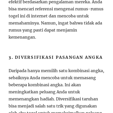
efektif berdasarkan pengalaman mereka. Anda
bisa mencari referensi mengenai rumus-rumus
togel ini di internet dan mencoba untuk
memahaminya. Namun, ingat bahwa tidak ada
rumus yang pasti dapat menjamin
kemenangan.
3.
DIVERSIFIKASI PASANGAN ANGKA
Daripada hanya memilih satu kombinasi angka,
sebaiknya Anda mencoba untuk memasang
beberapa kombinasi angka. Ini akan
meningkatkan peluang Anda untuk
memenangkan hadiah. Diversifikasi taruhan
bisa menjadi salah satu trik yang digunakan