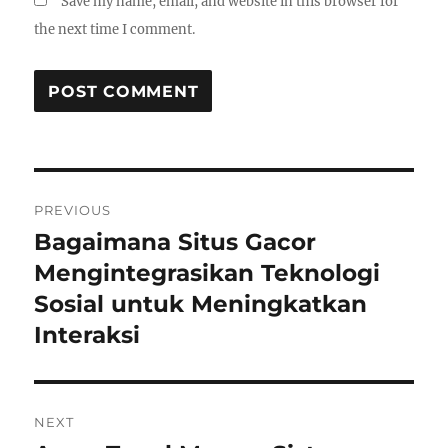
Save my name, email, and website in this browser for
the next time I comment.
Post
PREVIOUS
navigation
Bagaimana Situs Gacor
Previous
post:
Mengintegrasikan Teknologi
Sosial untuk Meningkatkan
Interaksi
NEXT