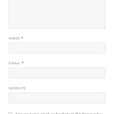
NAME
*
EMAIL
*
WEBSITE