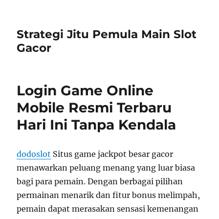
Strategi Jitu Pemula Main Slot
Gacor
Login Game Online
Mobile Resmi Terbaru
Hari Ini Tanpa Kendala
dodoslot
Situs game jackpot besar gacor
menawarkan peluang menang yang luar biasa
bagi para pemain. Dengan berbagai pilihan
permainan menarik dan fitur bonus melimpah,
pemain dapat merasakan sensasi kemenangan