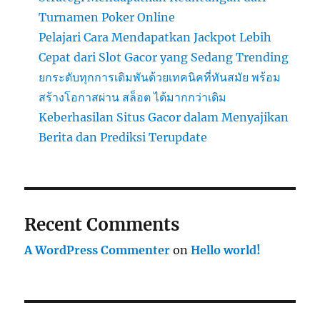
Turnamen Poker Online
Pelajari Cara Mendapatkan Jackpot Lebih
Cepat dari Slot Gacor yang Sedang Trending
ยกระดับทุกการเดิมพันด้วยเทคนิคที่ทันสมัย พร้อม
สร้างโอกาสผ่าน สล็อต ได้มากกว่าเดิม
Keberhasilan Situs Gacor dalam Menyajikan
Berita dan Prediksi Terupdate
Recent Comments
A WordPress Commenter
on
Hello world!