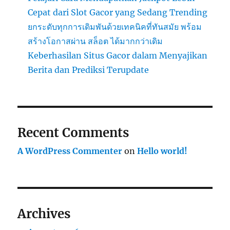
Cepat dari Slot Gacor yang Sedang Trending
ยกระดับทุกการเดิมพันด้วยเทคนิคที่ทันสมัย พร้อม
สร้างโอกาสผ่าน สล็อต ได้มากกว่าเดิม
Keberhasilan Situs Gacor dalam Menyajikan
Berita dan Prediksi Terupdate
Recent Comments
A WordPress Commenter
on
Hello world!
Archives