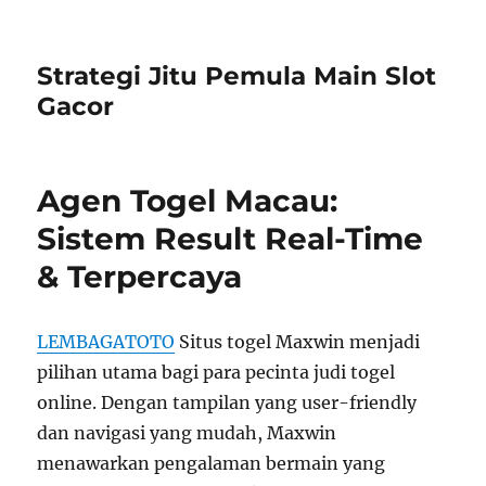
Strategi Jitu Pemula Main Slot
Gacor
Agen Togel Macau:
Sistem Result Real-Time
& Terpercaya
LEMBAGATOTO
Situs togel Maxwin menjadi
pilihan utama bagi para pecinta judi togel
online. Dengan tampilan yang user-friendly
dan navigasi yang mudah, Maxwin
menawarkan pengalaman bermain yang