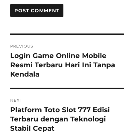
Post
PREVIOUS
navigation
Login Game Online Mobile
Previous
post:
Resmi Terbaru Hari Ini Tanpa
Kendala
NEXT
Platform Toto Slot 777 Edisi
Next
post:
Terbaru dengan Teknologi
Stabil Cepat