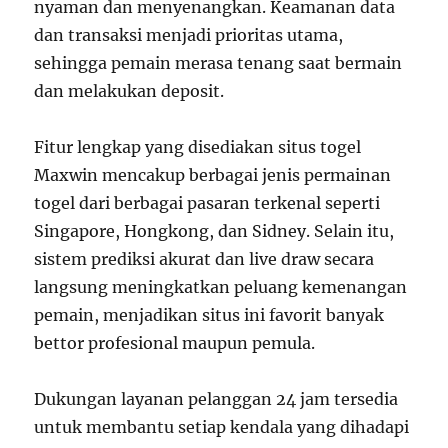
nyaman dan menyenangkan. Keamanan data
dan transaksi menjadi prioritas utama,
sehingga pemain merasa tenang saat bermain
dan melakukan deposit.
Fitur lengkap yang disediakan situs togel
Maxwin mencakup berbagai jenis permainan
togel dari berbagai pasaran terkenal seperti
Singapore, Hongkong, dan Sidney. Selain itu,
sistem prediksi akurat dan live draw secara
langsung meningkatkan peluang kemenangan
pemain, menjadikan situs ini favorit banyak
bettor profesional maupun pemula.
Dukungan layanan pelanggan 24 jam tersedia
untuk membantu setiap kendala yang dihadapi