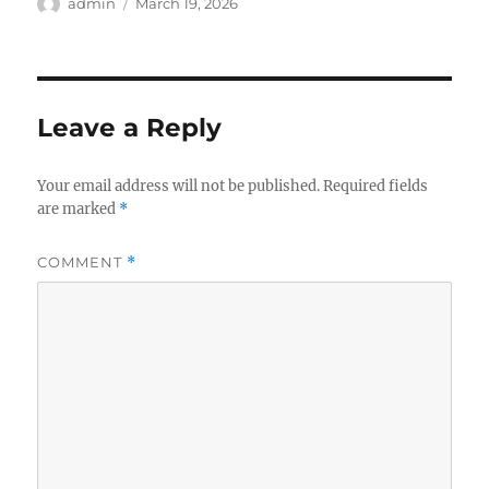
Author
Posted
admin
March 19, 2026
on
Leave a Reply
Your email address will not be published.
Required fields
are marked
*
COMMENT
*