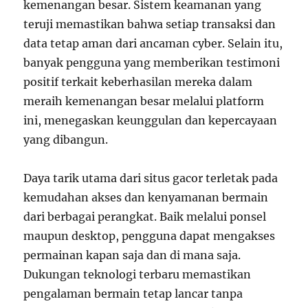
kemenangan besar. Sistem keamanan yang
teruji memastikan bahwa setiap transaksi dan
data tetap aman dari ancaman cyber. Selain itu,
banyak pengguna yang memberikan testimoni
positif terkait keberhasilan mereka dalam
meraih kemenangan besar melalui platform
ini, menegaskan keunggulan dan kepercayaan
yang dibangun.
Daya tarik utama dari situs gacor terletak pada
kemudahan akses dan kenyamanan bermain
dari berbagai perangkat. Baik melalui ponsel
maupun desktop, pengguna dapat mengakses
permainan kapan saja dan di mana saja.
Dukungan teknologi terbaru memastikan
pengalaman bermain tetap lancar tanpa