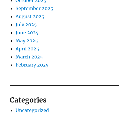
October 2025
September 2025
August 2025
July 2025
June 2025
May 2025
April 2025
March 2025
February 2025
Categories
Uncategorized