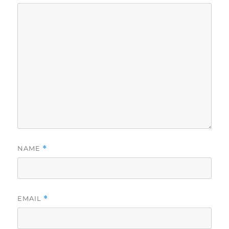
NAME
*
EMAIL
*