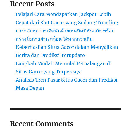
Recent Posts
Pelajari Cara Mendapatkan Jackpot Lebih
Cepat dari Slot Gacor yang Sedang Trending
ยกระดับทุกการเดิมพันด้วยเทคนิคที่ทันสมัย พร้อม
สร้างโอกาสผ่าน สล็อต ได้มากกว่าเดิม
Keberhasilan Situs Gacor dalam Menyajikan
Berita dan Prediksi Terupdate
Langkah Mudah Memulai Petualangan di
Situs Gacor yang Terpercaya
Analisis Tren Pasar Situs Gacor dan Prediksi
Masa Depan
Recent Comments