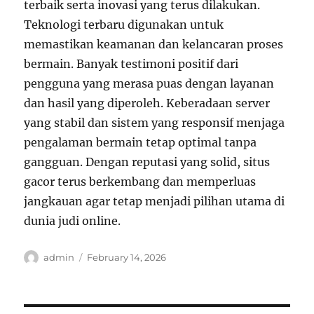
terbaik serta inovasi yang terus dilakukan.
Teknologi terbaru digunakan untuk
memastikan keamanan dan kelancaran proses
bermain. Banyak testimoni positif dari
pengguna yang merasa puas dengan layanan
dan hasil yang diperoleh. Keberadaan server
yang stabil dan sistem yang responsif menjaga
pengalaman bermain tetap optimal tanpa
gangguan. Dengan reputasi yang solid, situs
gacor terus berkembang dan memperluas
jangkauan agar tetap menjadi pilihan utama di
dunia judi online.
Author
Posted
admin
February 14, 2026
on