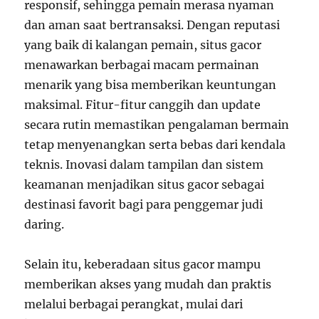
responsif, sehingga pemain merasa nyaman
dan aman saat bertransaksi. Dengan reputasi
yang baik di kalangan pemain, situs gacor
menawarkan berbagai macam permainan
menarik yang bisa memberikan keuntungan
maksimal. Fitur-fitur canggih dan update
secara rutin memastikan pengalaman bermain
tetap menyenangkan serta bebas dari kendala
teknis. Inovasi dalam tampilan dan sistem
keamanan menjadikan situs gacor sebagai
destinasi favorit bagi para penggemar judi
daring.
Selain itu, keberadaan situs gacor mampu
memberikan akses yang mudah dan praktis
melalui berbagai perangkat, mulai dari