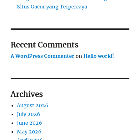
Situs Gacor yang Terpercaya
Recent Comments
A WordPress Commenter
on
Hello world!
Archives
August 2026
July 2026
June 2026
May 2026