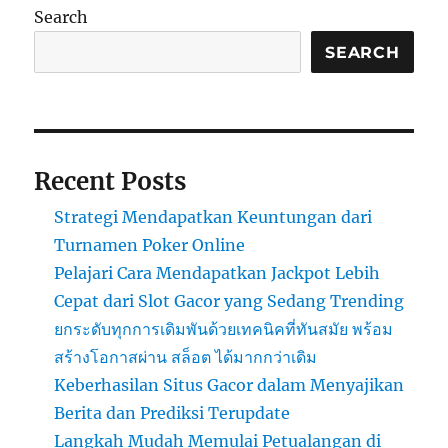
Search
SEARCH
Recent Posts
Strategi Mendapatkan Keuntungan dari
Turnamen Poker Online
Pelajari Cara Mendapatkan Jackpot Lebih
Cepat dari Slot Gacor yang Sedang Trending
ยกระดับทุกการเดิมพันด้วยเทคนิคที่ทันสมัย พร้อม
สร้างโอกาสผ่าน สล็อต ได้มากกว่าเดิม
Keberhasilan Situs Gacor dalam Menyajikan
Berita dan Prediksi Terupdate
Langkah Mudah Memulai Petualangan di