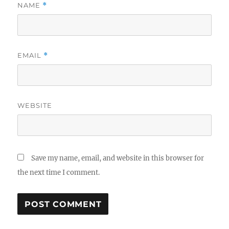
NAME
*
EMAIL
*
WEBSITE
Save my name, email, and website in this browser for
the next time I comment.