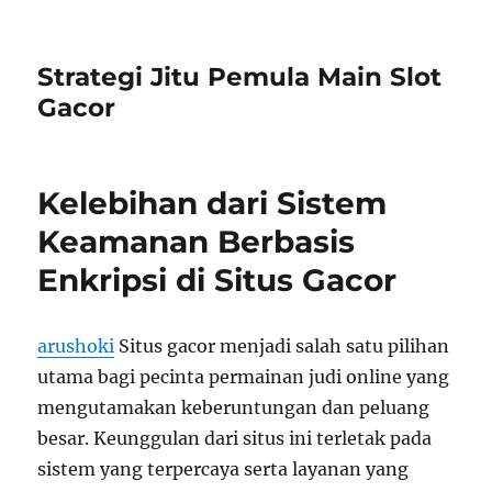
Strategi Jitu Pemula Main Slot
Gacor
Kelebihan dari Sistem
Keamanan Berbasis
Enkripsi di Situs Gacor
arushoki
Situs gacor menjadi salah satu pilihan
utama bagi pecinta permainan judi online yang
mengutamakan keberuntungan dan peluang
besar. Keunggulan dari situs ini terletak pada
sistem yang terpercaya serta layanan yang