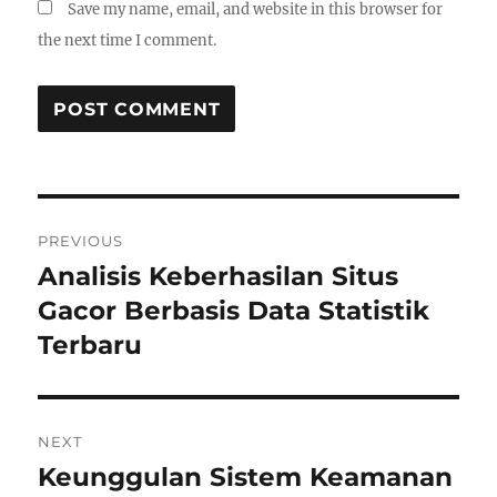
Save my name, email, and website in this browser for
the next time I comment.
Post
PREVIOUS
navigation
Analisis Keberhasilan Situs
Previous
post:
Gacor Berbasis Data Statistik
Terbaru
NEXT
Keunggulan Sistem Keamanan
Next