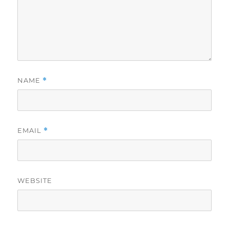
NAME
*
EMAIL
*
WEBSITE