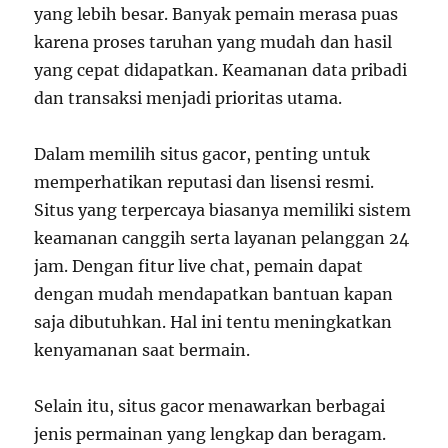
yang lebih besar. Banyak pemain merasa puas
karena proses taruhan yang mudah dan hasil
yang cepat didapatkan. Keamanan data pribadi
dan transaksi menjadi prioritas utama.
Dalam memilih situs gacor, penting untuk
memperhatikan reputasi dan lisensi resmi.
Situs yang terpercaya biasanya memiliki sistem
keamanan canggih serta layanan pelanggan 24
jam. Dengan fitur live chat, pemain dapat
dengan mudah mendapatkan bantuan kapan
saja dibutuhkan. Hal ini tentu meningkatkan
kenyamanan saat bermain.
Selain itu, situs gacor menawarkan berbagai
jenis permainan yang lengkap dan beragam.