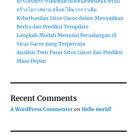
ยกระดับทุกการเดิมพันด้วยเทคนิคที่ทันสมัย พร้อม
สร้างโอกาสผ่าน สล็อต ได้มากกว่าเดิม
Keberhasilan Situs Gacor dalam Menyajikan
Berita dan Prediksi Terupdate
Langkah Mudah Memulai Petualangan di
Situs Gacor yang Terpercaya
Analisis Tren Pasar Situs Gacor dan Prediksi
Masa Depan
Recent Comments
A WordPress Commenter
on
Hello world!