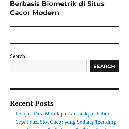
post:
Berbasis Biometrik di Situs
Gacor Modern
Search
SEARCH
Recent Posts
Pelajari Cara Mendapatkan Jackpot Lebih
Cepat dari Slot Gacor yang Sedang Trending