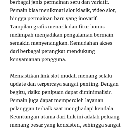
berbagai jenis permainan seru dan variatif.
Pemain bisa menikmati slot klasik, video slot,
hingga permainan baru yang inovatif.
Tampilan grafis menarik dan fitur bonus
melimpah menjadikan pengalaman bermain
semakin menyenangkan. Kemudahan akses
dari berbagai perangkat mendukung
kenyamanan pengguna.
Memastikan link slot mudah menang selalu
update dan terpercaya sangat penting. Dengan
begitu, risiko penipuan dapat diminimalisir.
Pemain juga dapat memperoleh layanan
pelanggan terbaik saat menghadapi kendala.
Keuntungan utama dari link ini adalah peluang
menang besar yang konsisten, sehingga sangat