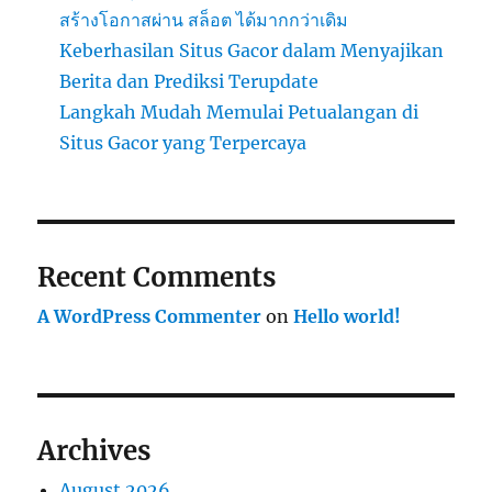
สร้างโอกาสผ่าน สล็อต ได้มากกว่าเดิม
Keberhasilan Situs Gacor dalam Menyajikan
Berita dan Prediksi Terupdate
Langkah Mudah Memulai Petualangan di
Situs Gacor yang Terpercaya
Recent Comments
A WordPress Commenter
on
Hello world!
Archives
August 2026