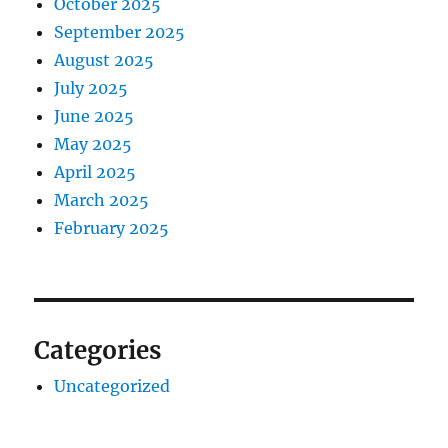
October 2025
September 2025
August 2025
July 2025
June 2025
May 2025
April 2025
March 2025
February 2025
Categories
Uncategorized