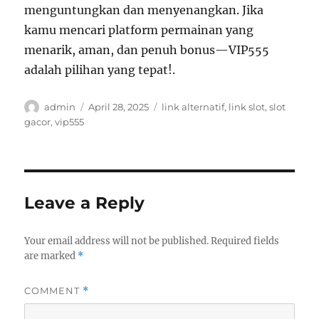
menguntungkan dan menyenangkan. Jika
kamu mencari platform permainan yang
menarik, aman, dan penuh bonus—VIP555
adalah pilihan yang tepat!.
Author
Posted
Tags
admin
April 28, 2025
link alternatif
,
link slot
,
slot
on
gacor
,
vip555
Leave a Reply
Your email address will not be published.
Required fields
are marked
*
COMMENT
*