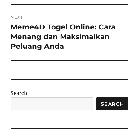
NEXT
Meme4D Togel Online: Cara
Next
post:
Menang dan Maksimalkan
Peluang Anda
Search
SEARCH