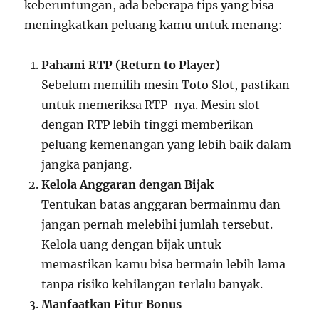
keberuntungan, ada beberapa tips yang bisa
meningkatkan peluang kamu untuk menang:
Pahami RTP (Return to Player)
Sebelum memilih mesin Toto Slot, pastikan
untuk memeriksa RTP-nya. Mesin slot
dengan RTP lebih tinggi memberikan
peluang kemenangan yang lebih baik dalam
jangka panjang.
Kelola Anggaran dengan Bijak
Tentukan batas anggaran bermainmu dan
jangan pernah melebihi jumlah tersebut.
Kelola uang dengan bijak untuk
memastikan kamu bisa bermain lebih lama
tanpa risiko kehilangan terlalu banyak.
Manfaatkan Fitur Bonus