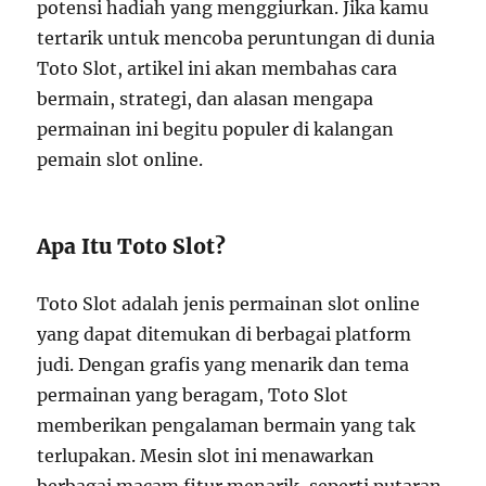
potensi hadiah yang menggiurkan. Jika kamu
tertarik untuk mencoba peruntungan di dunia
Toto Slot, artikel ini akan membahas cara
bermain, strategi, dan alasan mengapa
permainan ini begitu populer di kalangan
pemain slot online.
Apa Itu Toto Slot?
Toto Slot adalah jenis permainan slot online
yang dapat ditemukan di berbagai platform
judi. Dengan grafis yang menarik dan tema
permainan yang beragam, Toto Slot
memberikan pengalaman bermain yang tak
terlupakan. Mesin slot ini menawarkan