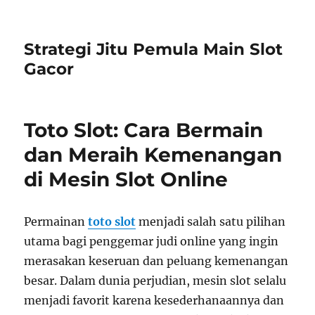
Strategi Jitu Pemula Main Slot
Gacor
Toto Slot: Cara Bermain
dan Meraih Kemenangan
di Mesin Slot Online
Permainan
toto slot
menjadi salah satu pilihan
utama bagi penggemar judi online yang ingin
merasakan keseruan dan peluang kemenangan
besar. Dalam dunia perjudian, mesin slot selalu
menjadi favorit karena kesederhanaannya dan