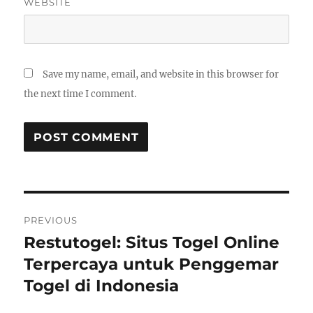
WEBSITE
Save my name, email, and website in this browser for
the next time I comment.
Post
PREVIOUS
navigation
Restutogel: Situs Togel Online
Previous
post:
Terpercaya untuk Penggemar
Togel di Indonesia