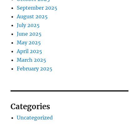
September 2025
August 2025
July 2025
June 2025
May 2025
April 2025
March 2025
February 2025
Categories
Uncategorized