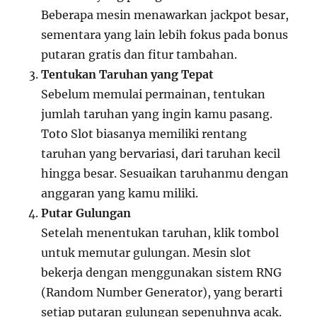
Beberapa mesin menawarkan jackpot besar,
sementara yang lain lebih fokus pada bonus
putaran gratis dan fitur tambahan.
Tentukan Taruhan yang Tepat
Sebelum memulai permainan, tentukan
jumlah taruhan yang ingin kamu pasang.
Toto Slot biasanya memiliki rentang
taruhan yang bervariasi, dari taruhan kecil
hingga besar. Sesuaikan taruhanmu dengan
anggaran yang kamu miliki.
Putar Gulungan
Setelah menentukan taruhan, klik tombol
untuk memutar gulungan. Mesin slot
bekerja dengan menggunakan sistem RNG
(Random Number Generator), yang berarti
setiap putaran gulungan sepenuhnya acak.