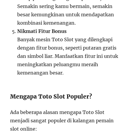
Semakin sering kamu bermain, semakin
besar kemungkinan untuk mendapatkan
kombinasi kemenangan.
Nikmati Fitur Bonus
Banyak mesin Toto Slot yang dilengkapi
dengan fitur bonus, seperti putaran gratis
dan simbol liar. Manfaatkan fitur ini untuk
meningkatkan peluangmu meraih
kemenangan besar.
Mengapa Toto Slot Populer?
Ada beberapa alasan mengapa Toto Slot
menjadi sangat populer di kalangan pemain
slot online: