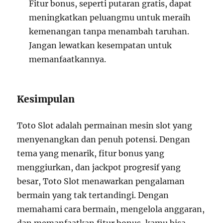
Fitur bonus, seperti putaran gratis, dapat
meningkatkan peluangmu untuk meraih
kemenangan tanpa menambah taruhan.
Jangan lewatkan kesempatan untuk
memanfaatkannya.
Kesimpulan
Toto Slot adalah permainan mesin slot yang
menyenangkan dan penuh potensi. Dengan
tema yang menarik, fitur bonus yang
menggiurkan, dan jackpot progresif yang
besar, Toto Slot menawarkan pengalaman
bermain yang tak tertandingi. Dengan
memahami cara bermain, mengelola anggaran,