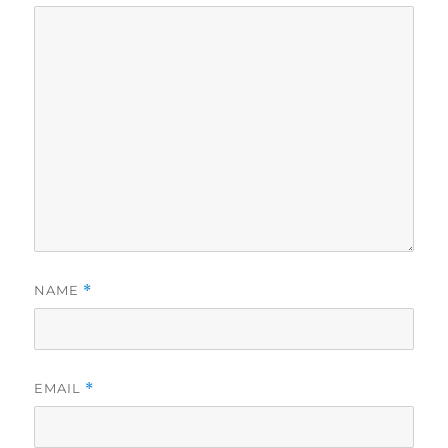
NAME
*
EMAIL
*