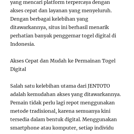
yang mencari platform terpercaya dengan
akses cepat dan layanan yang menyeluruh.
Dengan berbagai kelebihan yang
ditawarkannya, situs ini berhasil menarik
perhatian banyak penggemar togel digital di
Indonesia.
Akses Cepat dan Mudah ke Permainan Togel
Digital
Salah satu kelebihan utama dari JENTOTO
adalah kemudahan akses yang ditawarkannya.
Pemain tidak perlu lagi repot menggunakan
metode tradisional, karena semuanya kini
tersedia dalam bentuk digital. Menggunakan
smartphone atau komputer, setiap individu