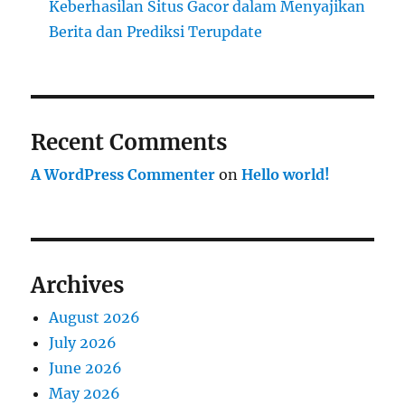
Keberhasilan Situs Gacor dalam Menyajikan
Berita dan Prediksi Terupdate
Recent Comments
A WordPress Commenter
on
Hello world!
Archives
August 2026
July 2026
June 2026
May 2026