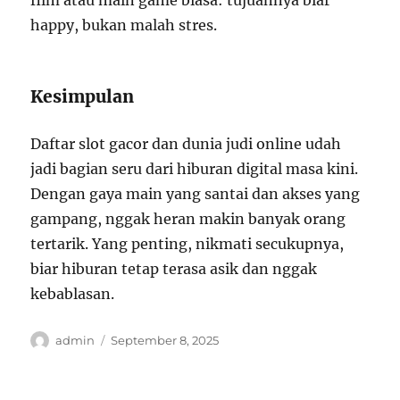
film atau main game biasa: tujuannya biar
happy, bukan malah stres.
Kesimpulan
Daftar slot gacor dan dunia judi online udah
jadi bagian seru dari hiburan digital masa kini.
Dengan gaya main yang santai dan akses yang
gampang, nggak heran makin banyak orang
tertarik. Yang penting, nikmati secukupnya,
biar hiburan tetap terasa asik dan nggak
kebablasan.
Author
Posted
admin
September 8, 2025
on