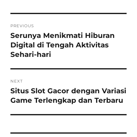
Post
PREVIOUS
navigation
Serunya Menikmati Hiburan
Previous
post:
Digital di Tengah Aktivitas
Sehari-hari
NEXT
Situs Slot Gacor dengan Variasi
Next
post:
Game Terlengkap dan Terbaru