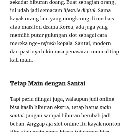
sekadar hiburan doang. Buat sebagian orang,
ini udah jadi semacam
lifestyle digital
. Sama
kayak orang lain yang nongkrong di medsos
atau maraton drama Korea, ada juga yang
memilih putar gulungan slot sebagai cara
mereka nge-
refresh
kepala. Santai, modern,
dan pastinya bikin rasa penasaran muncul tiap
kali main.
Tetap Main dengan Santai
Tapi perlu diingat juga, walaupun judi online
bisa kasih hiburan ekstra, tetap harus
main
santai
. Jangan sampai hiburan berubah jadi
beban. Anggap aja slot online itu kayak nonton