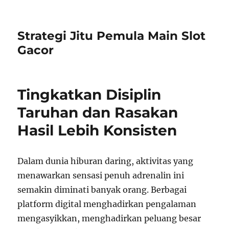
Strategi Jitu Pemula Main Slot
Gacor
Tingkatkan Disiplin
Taruhan dan Rasakan
Hasil Lebih Konsisten
Dalam dunia hiburan daring, aktivitas yang
menawarkan sensasi penuh adrenalin ini
semakin diminati banyak orang. Berbagai
platform digital menghadirkan pengalaman
mengasyikkan, menghadirkan peluang besar