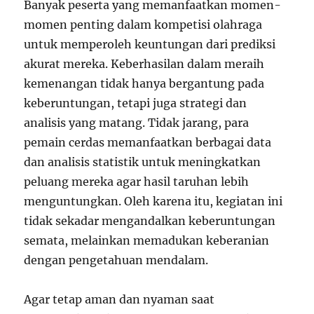
Banyak peserta yang memanfaatkan momen-
momen penting dalam kompetisi olahraga
untuk memperoleh keuntungan dari prediksi
akurat mereka. Keberhasilan dalam meraih
kemenangan tidak hanya bergantung pada
keberuntungan, tetapi juga strategi dan
analisis yang matang. Tidak jarang, para
pemain cerdas memanfaatkan berbagai data
dan analisis statistik untuk meningkatkan
peluang mereka agar hasil taruhan lebih
menguntungkan. Oleh karena itu, kegiatan ini
tidak sekadar mengandalkan keberuntungan
semata, melainkan memadukan keberanian
dengan pengetahuan mendalam.
Agar tetap aman dan nyaman saat