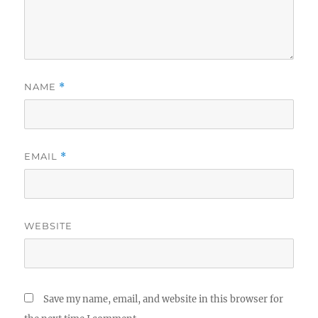
NAME
*
EMAIL
*
WEBSITE
Save my name, email, and website in this browser for