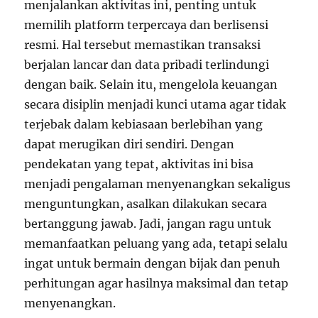
menjalankan aktivitas ini, penting untuk
memilih platform terpercaya dan berlisensi
resmi. Hal tersebut memastikan transaksi
berjalan lancar dan data pribadi terlindungi
dengan baik. Selain itu, mengelola keuangan
secara disiplin menjadi kunci utama agar tidak
terjebak dalam kebiasaan berlebihan yang
dapat merugikan diri sendiri. Dengan
pendekatan yang tepat, aktivitas ini bisa
menjadi pengalaman menyenangkan sekaligus
menguntungkan, asalkan dilakukan secara
bertanggung jawab. Jadi, jangan ragu untuk
memanfaatkan peluang yang ada, tetapi selalu
ingat untuk bermain dengan bijak dan penuh
perhitungan agar hasilnya maksimal dan tetap
menyenangkan.