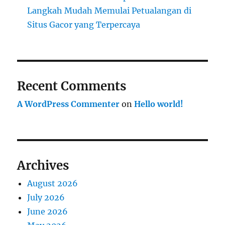
Langkah Mudah Memulai Petualangan di
Situs Gacor yang Terpercaya
Recent Comments
A WordPress Commenter
on
Hello world!
Archives
August 2026
July 2026
June 2026