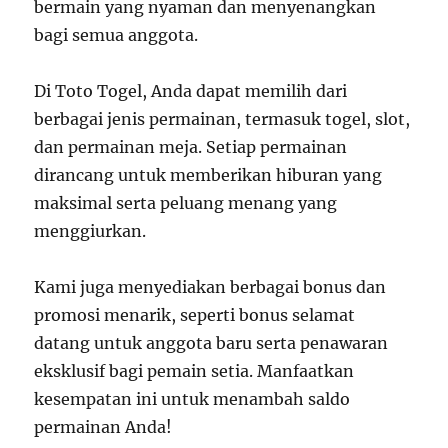
bermain yang nyaman dan menyenangkan
bagi semua anggota.
Di Toto Togel, Anda dapat memilih dari
berbagai jenis permainan, termasuk togel, slot,
dan permainan meja. Setiap permainan
dirancang untuk memberikan hiburan yang
maksimal serta peluang menang yang
menggiurkan.
Kami juga menyediakan berbagai bonus dan
promosi menarik, seperti bonus selamat
datang untuk anggota baru serta penawaran
eksklusif bagi pemain setia. Manfaatkan
kesempatan ini untuk menambah saldo
permainan Anda!