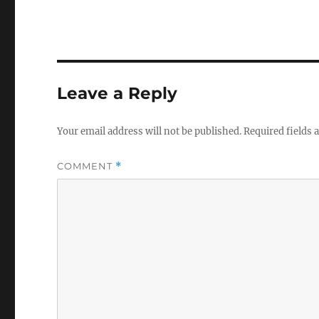
Leave a Reply
Your email address will not be published.
Required fields
COMMENT
*