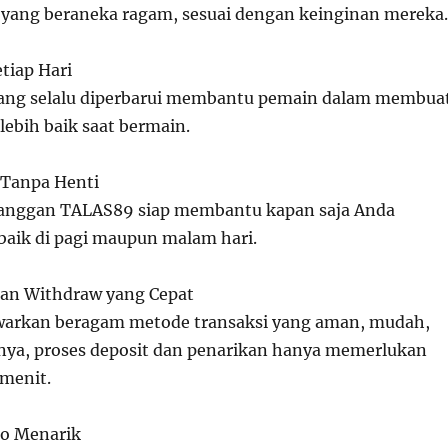
s yang beraneka ragam, sesuai dengan keinginan mereka.
tiap Hari
yang selalu diperbarui membantu pemain dalam membua
lebih baik saat bermain.
 Tanpa Henti
langgan TALAS89 siap membantu kapan saja Anda
aik di pagi maupun malam hari.
dan Withdraw yang Cepat
rkan beragam metode transaksi yang aman, mudah,
anya, proses deposit dan penarikan hanya memerlukan
menit.
o Menarik