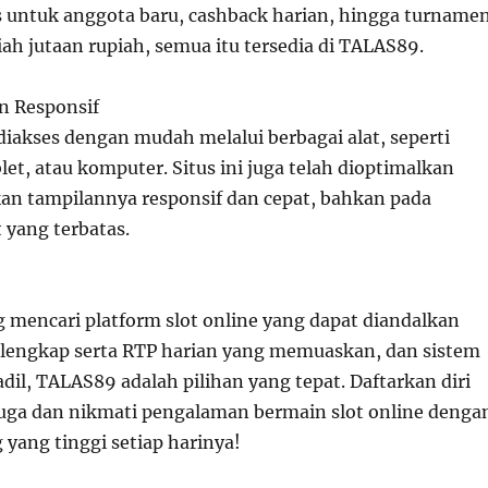
s untuk anggota baru, cashback harian, hingga turname
ah jutaan rupiah, semua itu tersedia di TALAS89.
n Responsif
iakses dengan mudah melalui berbagai alat, seperti
et, atau komputer. Situs ini juga telah dioptimalkan
n tampilannya responsif dan cepat, bahkan pada
 yang terbatas.
g mencari platform slot online yang dapat diandalkan
lengkap serta RTP harian yang memuaskan, dan sistem
il, TALAS89 adalah pilihan yang tepat. Daftarkan diri
uga dan nikmati pengalaman bermain slot online denga
yang tinggi setiap harinya!