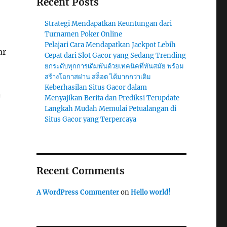
Recent Posts
Strategi Mendapatkan Keuntungan dari
Turnamen Poker Online
Pelajari Cara Mendapatkan Jackpot Lebih
ar
Cepat dari Slot Gacor yang Sedang Trending
ยกระดับทุกการเดิมพันด้วยเทคนิคที่ทันสมัย พร้อม
สร้างโอกาสผ่าน สล็อต ได้มากกว่าเดิม
Keberhasilan Situs Gacor dalam
n
Menyajikan Berita dan Prediksi Terupdate
Langkah Mudah Memulai Petualangan di
Situs Gacor yang Terpercaya
Recent Comments
A WordPress Commenter
on
Hello world!