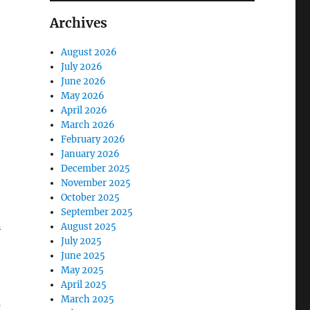
Archives
August 2026
July 2026
June 2026
May 2026
April 2026
March 2026
February 2026
January 2026
December 2025
November 2025
October 2025
September 2025
n
August 2025
July 2025
June 2025
May 2025
April 2025
March 2025
s