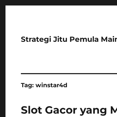
Strategi Jitu Pemula Mai
Tag:
winstar4d
Slot Gacor yang