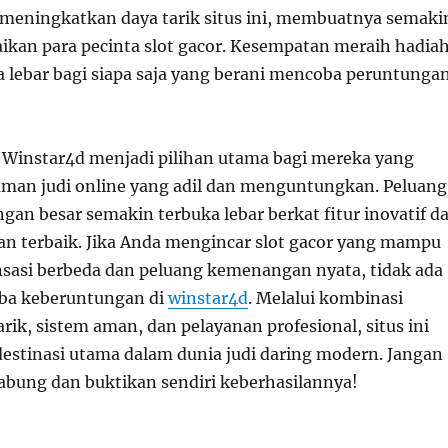
meningkatkan daya tarik situs ini, membuatnya semaki
aikan para pecinta slot gacor. Kesempatan meraih hadia
ka lebar bagi siapa saja yang berani mencoba peruntunga
Winstar4d menjadi pilihan utama bagi mereka yang
man judi online yang adil dan menguntungkan. Peluang
an besar semakin terbuka lebar berkat fitur inovatif d
n terbaik. Jika Anda mengincar slot gacor yang mampu
asi berbeda dan peluang kemenangan nyata, tidak ada
ba keberuntungan di
winstar4d
. Melalui kombinasi
ik, sistem aman, dan pelayanan profesional, situs ini
 destinasi utama dalam dunia judi daring modern. Jangan
abung dan buktikan sendiri keberhasilannya!