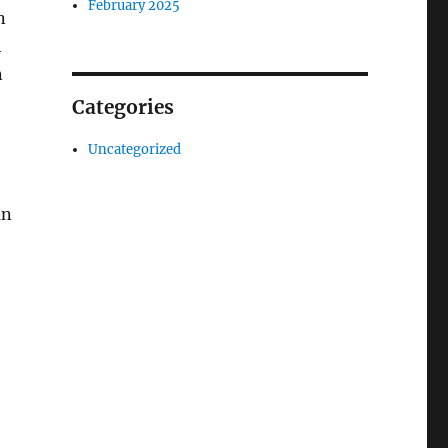
February 2025
n
h
n
Categories
Uncategorized
an