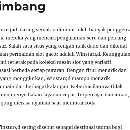
eimbang
form judi daring semakin diminati oleh banyak penggem
ma mereka yang mencari pengalaman seru dan peluang
r. Salah satu situs yang tengah naik daun dan dikenal
an permainan slot gacor adalah Winstar4d. Keunggula
ini terletak pada koleksi mesin slot yang variatif,
asi berbeda setiap putaran. Dengan fitur menarik dan
t yang menggiurkan, Winstar4d mampu menarik
pemain dari berbagai kalangan. Keberhasilannya tidak
tmen menyediakan layanan cepat, terpercaya, dan aman,
njung merasa nyaman saat memutar roda
instar4d sering disebut sebagai destinasi utama bagi