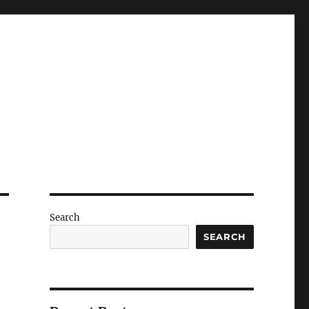
Search
SEARCH
a