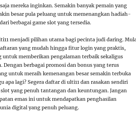
 saja mereka inginkan. Semakin banyak pemain yang
akin besar pula peluang untuk memenangkan hadiah-
ari berbagai game slot yang tersedia.
lti11 menjadi pilihan utama bagi pecinta judi daring. Mul
aftaran yang mudah hingga fitur login yang praktis,
g untuk memberikan pengalaman terbaik sekaligus
 Dengan berbagai promosi dan bonus yang terus
uang untuk meraih kemenangan besar semakin terbuka
gu apa lagi? Segera daftar di ulti11 dan rasakan sendiri
 slot yang penuh tantangan dan keuntungan. Jangan
patan emas ini untuk mendapatkan penghasilan
unia digital yang penuh peluang.