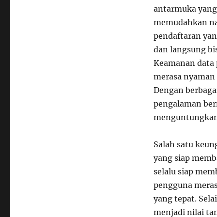
antarmuka yang 
memudahkan navi
pendaftaran yan
dan langsung bis
Keamanan data p
merasa nyaman 
Dengan berbagai
pengalaman berm
menguntungkan
Salah satu keun
yang siap memba
selalu siap memb
pengguna merasa
yang tepat. Sel
menjadi nilai 