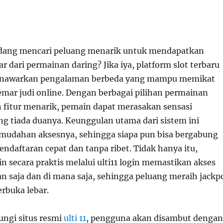
dang mencari peluang menarik untuk mendapatkan
 dari permainan daring? Jika iya, platform slot terbaru
 menawarkan pengalaman berbeda yang mampu memikat
emar judi online. Dengan berbagai pilihan permainan
an fitur menarik, pemain dapat merasakan sensasi
 tiada duanya. Keunggulan utama dari sistem ini
emudahan aksesnya, sehingga siapa pun bisa bergabung
ndaftaran cepat dan tanpa ribet. Tidak hanya itu,
 secara praktis melalui ulti11 login memastikan akses
an saja dan di mana saja, sehingga peluang meraih jackp
rbuka lebar.
ngi situs resmi
ulti 11
, pengguna akan disambut dengan