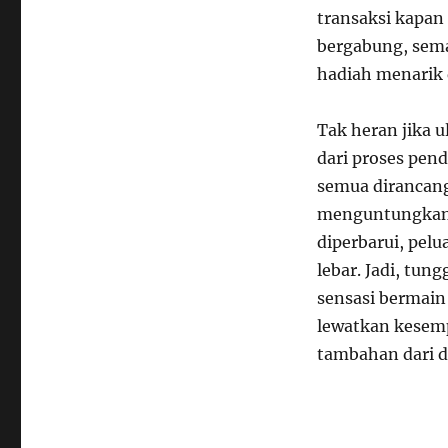
transaksi kapan
bergabung, sem
hadiah menarik d
Tak heran jika u
dari proses pend
semua dirancan
menguntungkan.
diperbarui, pel
lebar. Jadi, tung
sensasi bermain
lewatkan kesem
tambahan dari d