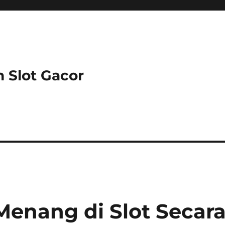
n Slot Gacor
Menang di Slot Secar