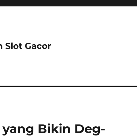
n Slot Gacor
 yang Bikin Deg-