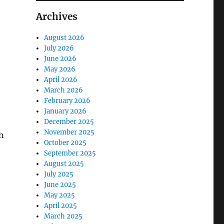
Archives
August 2026
July 2026
June 2026
May 2026
April 2026
March 2026
February 2026
January 2026
December 2025
November 2025
h
October 2025
September 2025
August 2025
July 2025
June 2025
May 2025
April 2025
March 2025