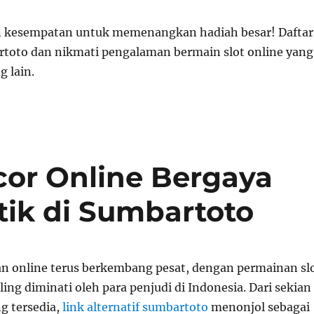
n kesempatan untuk memenangkan hadiah besar! Daftar
rtoto dan nikmati pengalaman bermain slot online yang
g lain.
or Online Bergaya
tik di Sumbartoto
ian online terus berkembang pesat, dengan permainan sl
ing diminati oleh para penjudi di Indonesia. Dari sekian
g tersedia,
link alternatif sumbartoto
menonjol sebagai