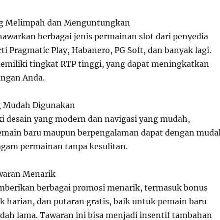
ang Melimpah dan Menguntungkan
warkan berbagai jenis permainan slot dari penyedia
i Pragmatic Play, Habanero, PG Soft, dan banyak lagi.
emiliki tingkat RTP tinggi, yang dapat meningkatkan
ngan Anda.
g Mudah Digunakan
iki desain yang modern dan navigasi yang mudah,
pemain baru maupun berpengalaman dapat dengan muda
agam permainan tanpa kesulitan.
waran Menarik
berikan berbagai promosi menarik, termasuk bonus
k harian, dan putaran gratis, baik untuk pemain baru
ah lama. Tawaran ini bisa menjadi insentif tambahan