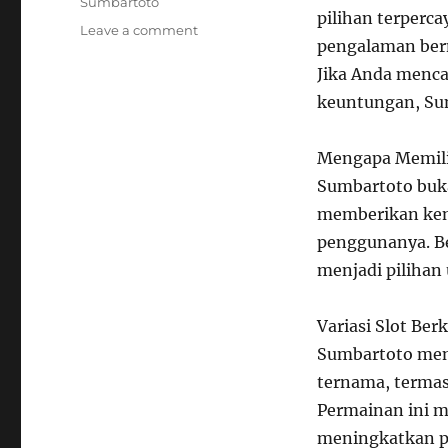
Sumbartoto
pilihan terperca
on
Leave a comment
pengalaman ber
Temukan
Slot
Jika Anda menc
Gacor
keuntungan, Sum
Online
Bergaya
Retro
Mengapa Memil
dan
Sumbartoto bukan
Futuristik
memberikan ken
di
Sumbartoto
penggunanya. Be
menjadi pilihan
Variasi Slot Berk
Sumbartoto mena
ternama, termas
Permainan ini me
meningkatkan p