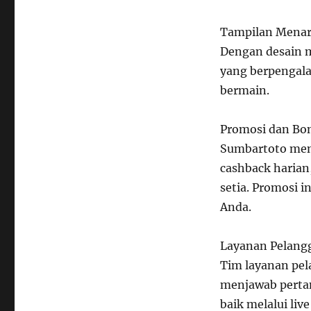
Tampilan Menar
Dengan desain 
yang berpengal
bermain.
Promosi dan Bo
Sumbartoto mena
cashback harian
setia. Promosi 
Anda.
Layanan Pelang
Tim layanan pe
menjawab pertan
baik melalui li