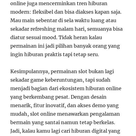
online juga mencerminkan tren hiburan
modern: fleksibel dan bisa diakses kapan saja.
Mau main sebentar di sela waktu luang atau
sekadar refreshing malam hari, semuanya bisa
diatur sesuai mood. Tidak heran kalau
permainan ini jadi pilihan banyak orang yang
ingin hiburan praktis tapi tetap seru.
Kesimpulannya, permainan slot bukan lagi
sekadar game keberuntungan, tapi sudah
menjadi bagian dari ekosistem hiburan online
yang berkembang pesat. Dengan desain
menarik, fitur inovatif, dan akses demo yang
mudah, slot online menawarkan pengalaman
bermain yang santai namun tetap berkelas.
Jadi, kalau kamu lagi cari hiburan digital yang