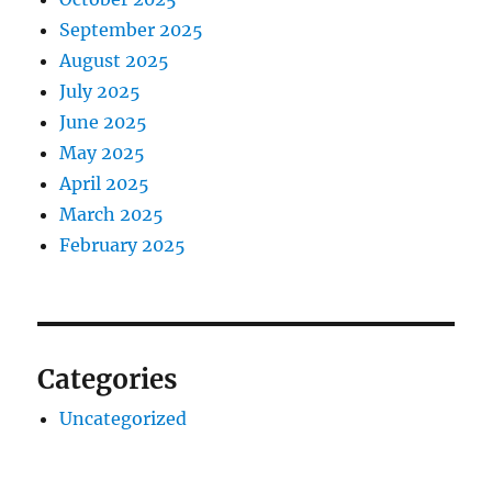
September 2025
August 2025
July 2025
June 2025
May 2025
April 2025
March 2025
February 2025
Categories
Uncategorized