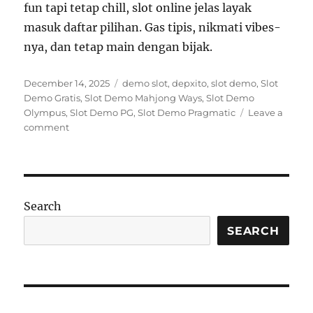
fun tapi tetap chill, slot online jelas layak
masuk daftar pilihan. Gas tipis, nikmati vibes-
nya, dan tetap main dengan bijak.
Posted
Tags
December 14, 2025
demo slot
,
depxito
,
slot demo
,
Slot
on
Demo Gratis
,
Slot Demo Mahjong Ways
,
Slot Demo
Olympus
,
Slot Demo PG
,
Slot Demo Pragmatic
Leave a
on
comment
Sensasi
Main
Slot
Online:
Hiburan
Search
Digital
yang
SEARCH
Bikin
Nagih
dan
Seru