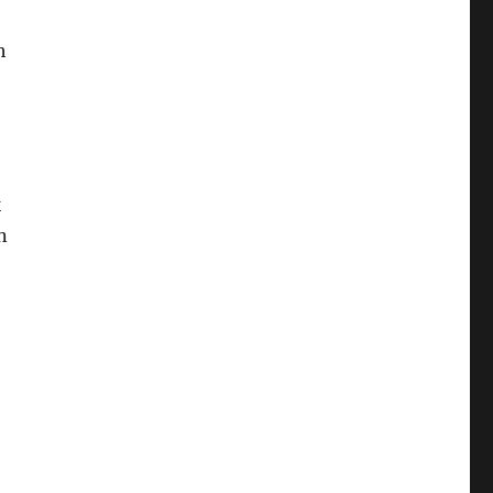
h
k
n