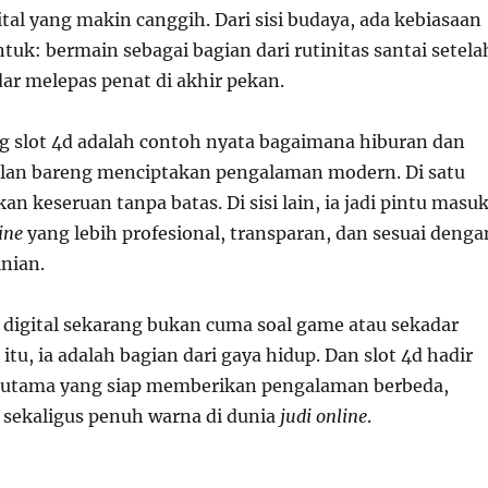
al yang makin canggih. Dari sisi budaya, ada kebiasaan
tuk: bermain sebagai bagian dari rutinitas santai setela
dar melepas penat di akhir pekan.
ang slot 4d adalah contoh nyata bagaimana hiburan dan
jalan bareng menciptakan pengalaman modern. Di satu
kan keseruan tanpa batas. Di sisi lain, ia jadi pintu masu
ine
yang lebih profesional, transparan, dan sesuai denga
nian.
n digital sekarang bukan cuma soal game atau sekadar
 itu, ia adalah bagian dari gaya hidup. Dan slot 4d hadir
g utama yang siap memberikan pengalaman berbeda,
sekaligus penuh warna di dunia
judi online
.