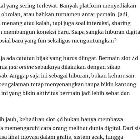
sial yang sering terlewat. Banyak platform menyediakan
, obrolan, atau bahkan turnamen antar pemain. Jadi,
menang atau kalah, tapi juga soal interaksi, sharing
 membangun koneksi baru. Siapa sangka hiburan digita
 sosial baru yang fun sekaligus menguntungkan?
a ada catatan bijak yang harus diingat. Bermain slot 4d
unia
judi online
sebaiknya dilakukan dengan sikap
ab. Anggap saja ini sebagai hiburan, bukan keharusan.
 pengalaman tetap menyenangkan tanpa bikin kantong
 ini yang bikin aktivitas bermain jadi lebih sehat dan
ebih jauh, kehadiran slot 4d bukan hanya membawa
ga memengaruhi cara orang melihat dunia digital. Dari sis
bisa lihat inovasi dalam grafis, sistem acak, hingga