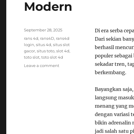
Modern
Posted
September 28, 2025
Di era serba cep
on
Tags
rans 4d
,
rans4D
,
rans4d
Dari sekian bany
login
,
situs 4d
,
situs slot
berhasil mencur
gacor
,
situs toto
,
slot 4d
,
populer sebagai
toto slot
,
toto slot 4d
sekadar tren, ta
on
Leave a comment
Sensasi
berkembang.
Digital
Seru
Bayangkan saja, 
dengan
Gaya
langsung masuk 
Main
menang yang me
Modern
dengan variasi t
bikin adrenalin
jadi salah satu 