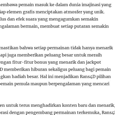
membawa pemain masuk ke dalam dunia imajinasi yang
tiap elemen grafis menciptakan atmosfer yang unik.
alus dan efek suara yang mengagumkan semakin
galaman bermain, membuat setiap putaran semakin
mastikan bahwa setiap permainan tidak hanya menarik
tetapi juga memberikan peluang besar untuk meraih
gan fitur-fitur bonus yang menarik dan jackpot
4D memberikan hiburan sekaligus peluang bagi pemain
an hadiah besar. Hal ini menjadikan Rans4D pilihan
i pemain pemula maupun berpengalaman yang mencari
n untuk terus menghadirkan konten baru dan menarik
orasi dengan pengembang permainan terkemuka, Rans4