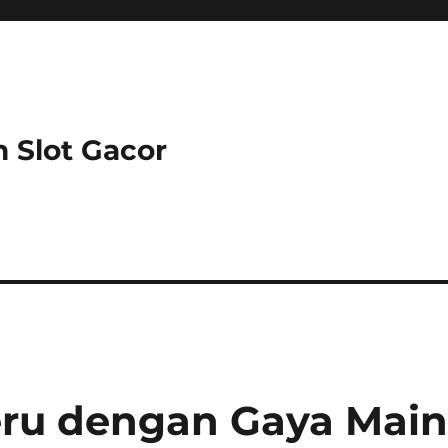
n Slot Gacor
Seru dengan Gaya Mai