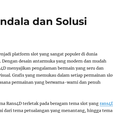
ndala dan Solusi
njadi platform slot yang sangat populer di dunia
ne. Dengan desain antarmuka yang modern dan mudah
s4D menyajikan pengalaman bermain yang seru dan
visual. Grafis yang memukau dalam setiap permainan slo
asana permainan yang berwarna-warni dan penuh
ma Rans4D terletak pada beragam tema slot yang
rans4
ai dari tema petualangan yang menantang, hingga tema