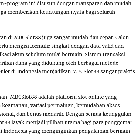
am-program ini disusun dengan transparan dan mudah
gga memberikan keuntungan nyata bagi seluruh
ran di MBCSlot88 juga sangat mudah dan cepat. Calon
rlu mengisi formulir singkat dengan data valid dan
ikasi akun sebelum mulai bermain. Sistem transaksi
arikan dana yang didukung oleh berbagai metode
ler di Indonesia menjadikan MBCSlot88 sangat praktis
han, MBCSlot88 adalah platform slot online yang
keamanan, variasi permainan, kemudahan akses,
sional, dan bonus menarik. Dengan semua keunggulan
ot88 layak menjadi pilihan utama bagi para penggemar
e di Indonesia yang menginginkan pengalaman bermain