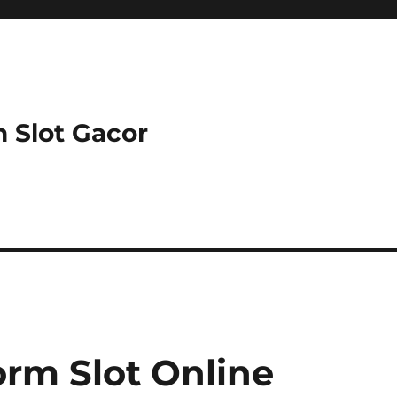
n Slot Gacor
orm Slot Online