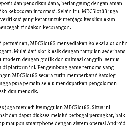
eposit dan penarikan dana, berlangsung dengan aman
iko kebocoran informasi. Selain itu, MBCSlot88 juga
 verifikasi yang ketat untuk menjaga keaslian akun
encegah tindakan kecurangan.
si permainan, MBCSlot88 menyediakan koleksi slot onlin
agam. Mulai dari slot klasik dengan tampilan sederhana
ot modern dengan grafik dan animasi canggih, semua
 di platform ini. Pengembang game ternama yang
ngan MBCSlot88 secara rutin memperbarui katalog
ingga para pemain selalu mendapatkan pengalaman
esh dan menarik.
 juga menjadi keunggulan MBCSlot88. Situs ini
sif dan dapat diakses melalui berbagai perangkat, baik
op maupun smartphone dengan sistem operasi Android