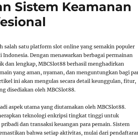
an Sistem Keamanan
esional
h salah satu platform slot online yang semakin populer
di Indonesia. Dengan menawarkan berbagai permainan
ik dan lengkap, MBCSlot88 berhasil menghadirkan
main yang aman, nyaman, dan menguntungkan bagi pa
ikel ini akan mengulas secara detail keunggulan, fitur,
ang disediakan oleh MBCSlot88.
di aspek utama yang diutamakan oleh MBCSlot88.
nerapkan teknologi enkripsi tingkat tinggi untuk
 pribadi dan transaksi keuangan para pemain. Sistem
mastikan bahwa setiap aktivitas, mulai dari pendaftara