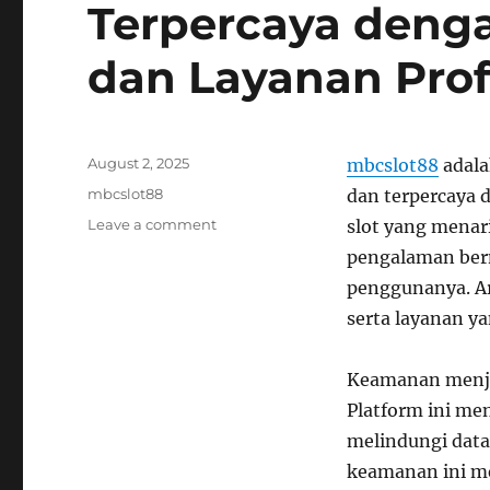
Terpercaya deng
dan Layanan Prof
Posted
August 2, 2025
mbcslot88
adala
on
Tags
mbcslot88
dan terpercaya 
on
Leave a comment
slot yang menar
MBCSlot88:
pengalaman ber
Platform
penggunanya. Art
Slot
Online
serta layanan y
Terpercaya
dengan
Keamanan menja
Sistem
Keamanan
Platform ini me
dan
melindungi data
Layanan
keamanan ini me
Profesional