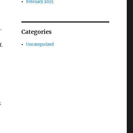
February 2025
.
Categories
f.
Uncategorized
k