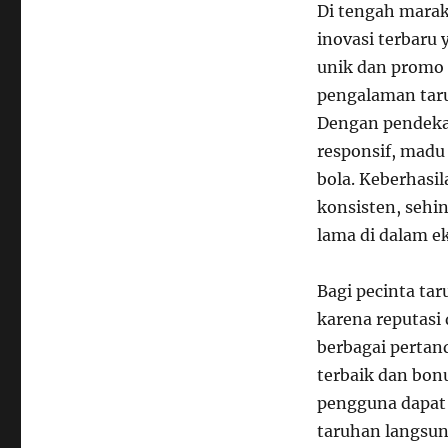
Di tengah marak
inovasi terbar
unik dan promo
pengalaman tar
Dengan pendekat
responsif, madu
bola. Keberhasi
konsisten, seh
lama di dalam ek
Bagi pecinta ta
karena reputasi
berbagai pertan
terbaik dan bonu
pengguna dapat 
taruhan langsu