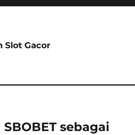
n Slot Gacor
a SBOBET sebagai