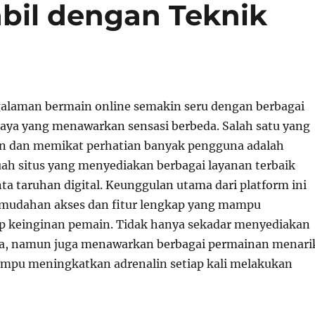
abil dengan Teknik
alaman bermain online semakin seru dengan berbagai
caya yang menawarkan sensasi berbeda. Salah satu yang
un dan memikat perhatian banyak pengguna adalah
uah situs yang menyediakan berbagai layanan terbaik
ta taruhan digital. Keunggulan utama dari platform ini
emudahan akses dan fitur lengkap yang mampu
p keinginan pemain. Tidak hanya sekadar menyediakan
ga, namun juga menawarkan berbagai permainan menari
mpu meningkatkan adrenalin setiap kali melakukan