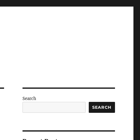
Search
SEARCH