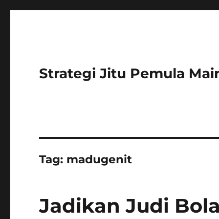
Strategi Jitu Pemula Mai
Tag:
madugenit
Jadikan Judi Bol