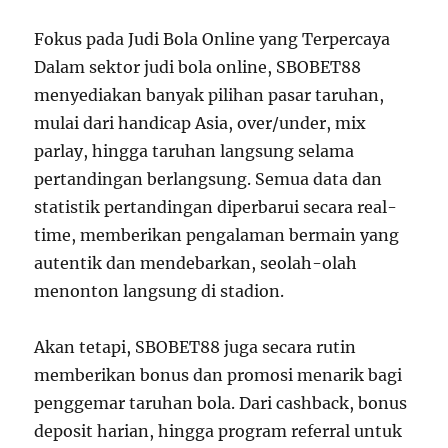
Fokus pada Judi Bola Online yang Terpercaya
Dalam sektor judi bola online, SBOBET88
menyediakan banyak pilihan pasar taruhan,
mulai dari handicap Asia, over/under, mix
parlay, hingga taruhan langsung selama
pertandingan berlangsung. Semua data dan
statistik pertandingan diperbarui secara real-
time, memberikan pengalaman bermain yang
autentik dan mendebarkan, seolah-olah
menonton langsung di stadion.
Akan tetapi, SBOBET88 juga secara rutin
memberikan bonus dan promosi menarik bagi
penggemar taruhan bola. Dari cashback, bonus
deposit harian, hingga program referral untuk