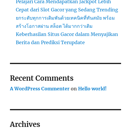
Pelajari Cara Mendapatkan Jackpot Lebih
Cepat dari Slot Gacor yang Sedang Trending
ยกระดับทุกการเดิมพันด้วยเทคนิคที่ทันสมัย พร้อม
สร้างโอกาสผ่าน สล็อต ได้มากกว่าเดิม
Keberhasilan Situs Gacor dalam Menyajikan
Berita dan Prediksi Terupdate
Recent Comments
A WordPress Commenter
on
Hello world!
Archives