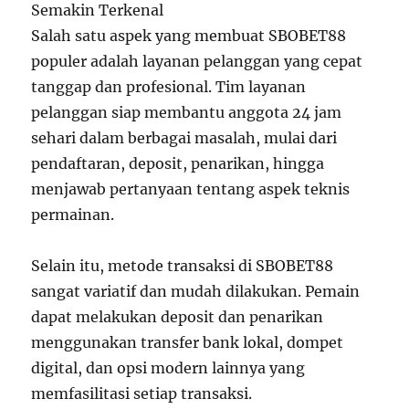
Semakin Terkenal
Salah satu aspek yang membuat SBOBET88
populer adalah layanan pelanggan yang cepat
tanggap dan profesional. Tim layanan
pelanggan siap membantu anggota 24 jam
sehari dalam berbagai masalah, mulai dari
pendaftaran, deposit, penarikan, hingga
menjawab pertanyaan tentang aspek teknis
permainan.
Selain itu, metode transaksi di SBOBET88
sangat variatif dan mudah dilakukan. Pemain
dapat melakukan deposit dan penarikan
menggunakan transfer bank lokal, dompet
digital, dan opsi modern lainnya yang
memfasilitasi setiap transaksi.