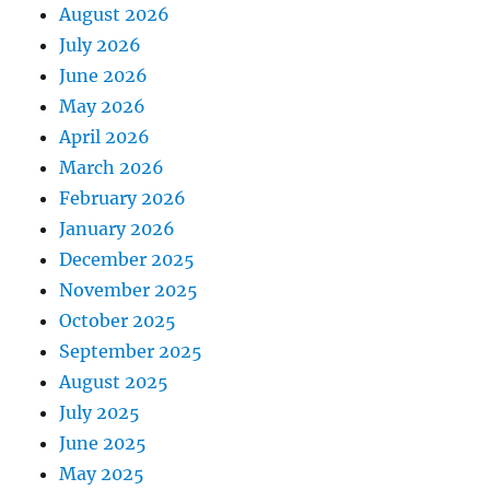
August 2026
July 2026
June 2026
May 2026
April 2026
March 2026
February 2026
January 2026
December 2025
November 2025
October 2025
September 2025
August 2025
July 2025
June 2025
May 2025