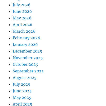
July 2026
June 2026
May 2026
April 2026
March 2026
February 2026
January 2026
December 2025
November 2025
October 2025
September 2025
August 2025
July 2025
June 2025
May 2025
April 2025