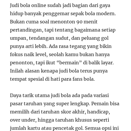
Judi bola online sudah jadi bagian dari gaya
hidup banyak penggemar sepak bola modern.
Bukan cuma soal menonton 90 menit
pertandingan, tapi tentang bagaimana setiap
umpan, tendangan sudut, dan peluang gol
punya arti lebih. Ada rasa tegang yang bikin
fokus naik level, seolah kamu bukan hanya
penonton, tapi ikut “bermain” di balik layar.
Inilah alasan kenapa judi bola terus punya
tempat spesial di hati para fans bola.
Daya tarik utama judi bola ada pada variasi
pasar taruhan yang super lengkap. Pemain bisa
memilih dari taruhan skor akhir, handicap,
over under, hingga taruhan khusus seperti
jumlah kartu atau pencetak gol. Semua opsi ini