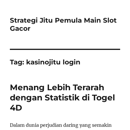
Strategi Jitu Pemula Main Slot
Gacor
Tag:
kasinojitu login
Menang Lebih Terarah
dengan Statistik di Togel
4D
Dalam dunia perjudian daring yang semakin