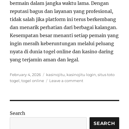
bermain dalam jangka waktu lama. Dengan
reputasi bagus dan layanan yang profesional,
tidak salah jika platform ini terus berkembang
dan menarik perhatian dari berbagai kalangan.
Kesempatan besar menanti setiap pemain yang
ingin meraih keberuntungan melalui peluang
nyata di dunia togel online dan kasino daring
yang terjamin aman dan legal.
Posted
Tags
February 4, 2026
kasinojitu
,
kasinojitu login
,
situs toto
on
on
togel
,
togel online
Leave a comment
Menang
Lebih
Terarah
dengan
Statistik
Search
di
Togel
SEARCH
4D