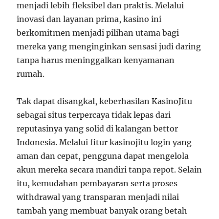
menjadi lebih fleksibel dan praktis. Melalui
inovasi dan layanan prima, kasino ini
berkomitmen menjadi pilihan utama bagi
mereka yang menginginkan sensasi judi daring
tanpa harus meninggalkan kenyamanan
rumah.
Tak dapat disangkal, keberhasilan KasinoJitu
sebagai situs terpercaya tidak lepas dari
reputasinya yang solid di kalangan bettor
Indonesia. Melalui fitur kasinojitu login yang
aman dan cepat, pengguna dapat mengelola
akun mereka secara mandiri tanpa repot. Selain
itu, kemudahan pembayaran serta proses
withdrawal yang transparan menjadi nilai
tambah yang membuat banyak orang betah