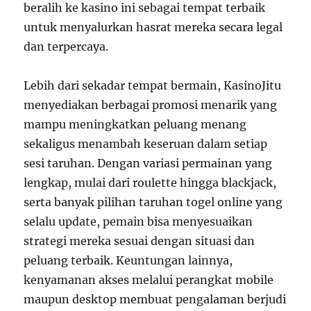
beralih ke kasino ini sebagai tempat terbaik
untuk menyalurkan hasrat mereka secara legal
dan terpercaya.
Lebih dari sekadar tempat bermain, KasinoJitu
menyediakan berbagai promosi menarik yang
mampu meningkatkan peluang menang
sekaligus menambah keseruan dalam setiap
sesi taruhan. Dengan variasi permainan yang
lengkap, mulai dari roulette hingga blackjack,
serta banyak pilihan taruhan togel online yang
selalu update, pemain bisa menyesuaikan
strategi mereka sesuai dengan situasi dan
peluang terbaik. Keuntungan lainnya,
kenyamanan akses melalui perangkat mobile
maupun desktop membuat pengalaman berjudi