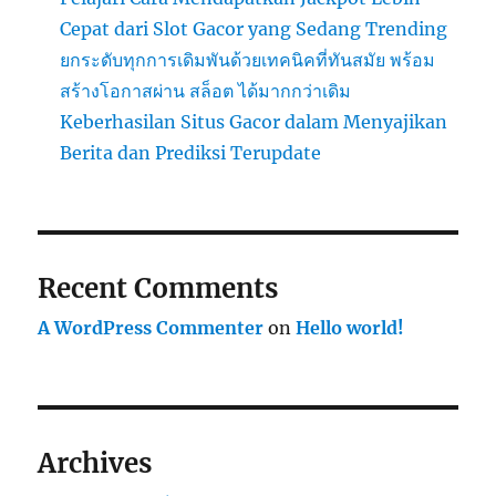
Cepat dari Slot Gacor yang Sedang Trending
ยกระดับทุกการเดิมพันด้วยเทคนิคที่ทันสมัย พร้อม
สร้างโอกาสผ่าน สล็อต ได้มากกว่าเดิม
Keberhasilan Situs Gacor dalam Menyajikan
Berita dan Prediksi Terupdate
Recent Comments
A WordPress Commenter
on
Hello world!
Archives