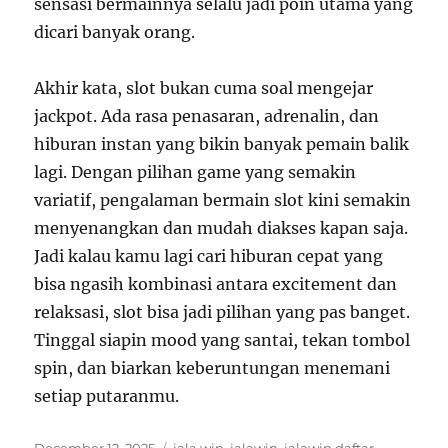
sensasi bermainnya selalu jadi poin utama yang
dicari banyak orang.
Akhir kata, slot bukan cuma soal mengejar
jackpot. Ada rasa penasaran, adrenalin, dan
hiburan instan yang bikin banyak pemain balik
lagi. Dengan pilihan game yang semakin
variatif, pengalaman bermain slot kini semakin
menyenangkan dan mudah diakses kapan saja.
Jadi kalau kamu lagi cari hiburan cepat yang
bisa ngasih kombinasi antara excitement dan
relaksasi, slot bisa jadi pilihan yang pas banget.
Tinggal siapin mood yang santai, tekan tombol
spin, dan biarkan keberuntungan menemani
setiap putaranmu.
Posted
Tags