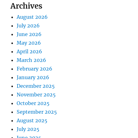
Archives
August 2026
July 2026
June 2026
May 2026
April 2026
March 2026
February 2026
January 2026
December 2025
November 2025
October 2025
September 2025
August 2025
July 2025
June 2025