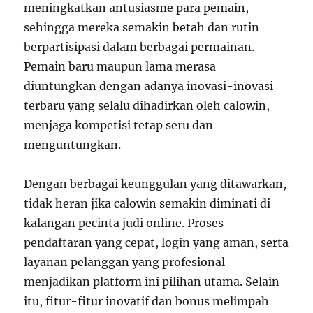
meningkatkan antusiasme para pemain,
sehingga mereka semakin betah dan rutin
berpartisipasi dalam berbagai permainan.
Pemain baru maupun lama merasa
diuntungkan dengan adanya inovasi-inovasi
terbaru yang selalu dihadirkan oleh calowin,
menjaga kompetisi tetap seru dan
menguntungkan.
Dengan berbagai keunggulan yang ditawarkan,
tidak heran jika calowin semakin diminati di
kalangan pecinta judi online. Proses
pendaftaran yang cepat, login yang aman, serta
layanan pelanggan yang profesional
menjadikan platform ini pilihan utama. Selain
itu, fitur-fitur inovatif dan bonus melimpah