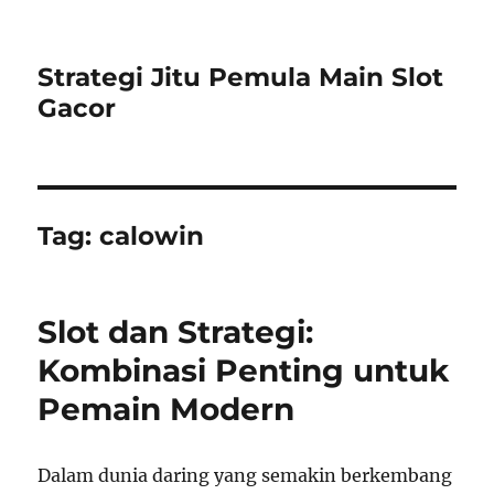
Strategi Jitu Pemula Main Slot
Gacor
Tag:
calowin
Slot dan Strategi:
Kombinasi Penting untuk
Pemain Modern
Dalam dunia daring yang semakin berkembang