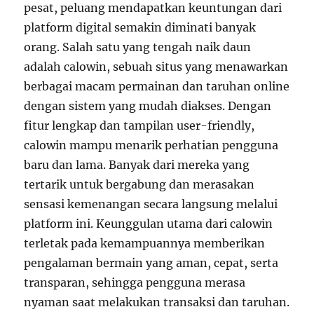
pesat, peluang mendapatkan keuntungan dari
platform digital semakin diminati banyak
orang. Salah satu yang tengah naik daun
adalah calowin, sebuah situs yang menawarkan
berbagai macam permainan dan taruhan online
dengan sistem yang mudah diakses. Dengan
fitur lengkap dan tampilan user-friendly,
calowin mampu menarik perhatian pengguna
baru dan lama. Banyak dari mereka yang
tertarik untuk bergabung dan merasakan
sensasi kemenangan secara langsung melalui
platform ini. Keunggulan utama dari calowin
terletak pada kemampuannya memberikan
pengalaman bermain yang aman, cepat, serta
transparan, sehingga pengguna merasa
nyaman saat melakukan transaksi dan taruhan.