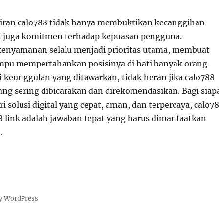
iran calo788 tidak hanya membuktikan kecanggihan
pi juga komitmen terhadap kepuasan pengguna.
enyamanan selalu menjadi prioritas utama, membuat
mpu mempertahankan posisinya di hati banyak orang.
 keunggulan yang ditawarkan, tidak heran jika calo788
ng sering dibicarakan dan direkomendasikan. Bagi siap
i solusi digital yang cepat, aman, dan terpercaya, calo7
88 link adalah jawaban tepat yang harus dimanfaatkan
.
by WordPress