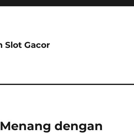
n Slot Gacor
i Menang dengan