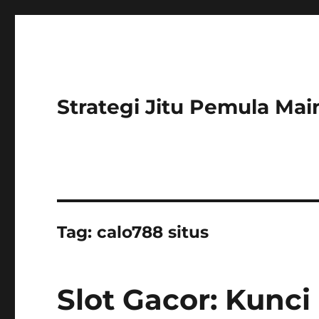
Strategi Jitu Pemula Mai
Tag:
calo788 situs
Slot Gacor: Kunc