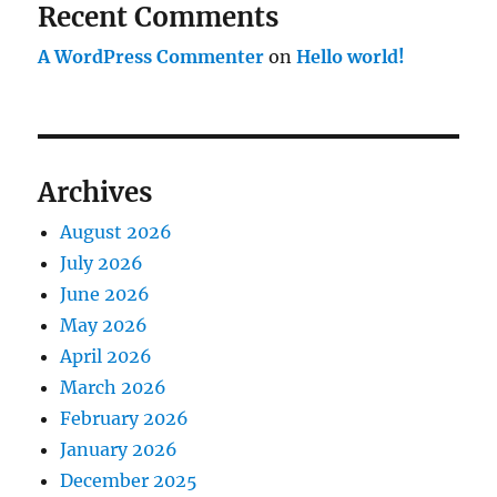
Recent Comments
A WordPress Commenter
on
Hello world!
Archives
August 2026
July 2026
June 2026
May 2026
April 2026
March 2026
February 2026
January 2026
December 2025