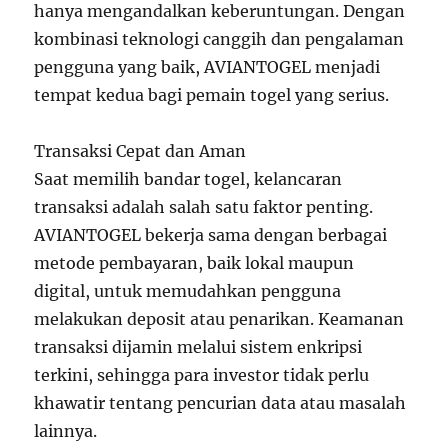
hanya mengandalkan keberuntungan. Dengan
kombinasi teknologi canggih dan pengalaman
pengguna yang baik, AVIANTOGEL menjadi
tempat kedua bagi pemain togel yang serius.
Transaksi Cepat dan Aman
Saat memilih bandar togel, kelancaran
transaksi adalah salah satu faktor penting.
AVIANTOGEL bekerja sama dengan berbagai
metode pembayaran, baik lokal maupun
digital, untuk memudahkan pengguna
melakukan deposit atau penarikan. Keamanan
transaksi dijamin melalui sistem enkripsi
terkini, sehingga para investor tidak perlu
khawatir tentang pencurian data atau masalah
lainnya.