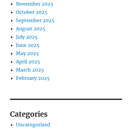
November 2025
October 2025
September 2025
August 2025
July 2025
June 2025
May 2025
April 2025
March 2025
February 2025
Categories
Uncategorized