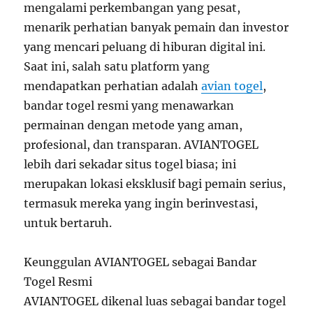
mengalami perkembangan yang pesat,
menarik perhatian banyak pemain dan investor
yang mencari peluang di hiburan digital ini.
Saat ini, salah satu platform yang
mendapatkan perhatian adalah
avian togel
,
bandar togel resmi yang menawarkan
permainan dengan metode yang aman,
profesional, dan transparan. AVIANTOGEL
lebih dari sekadar situs togel biasa; ini
merupakan lokasi eksklusif bagi pemain serius,
termasuk mereka yang ingin berinvestasi,
untuk bertaruh.
Keunggulan AVIANTOGEL sebagai Bandar
Togel Resmi
AVIANTOGEL dikenal luas sebagai bandar togel