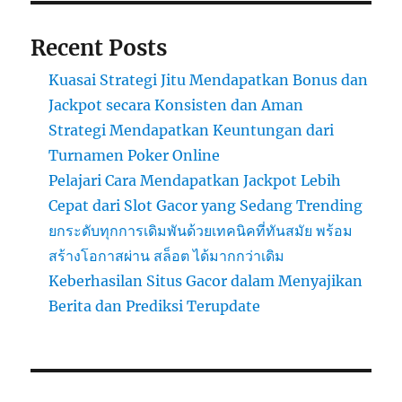
Recent Posts
Kuasai Strategi Jitu Mendapatkan Bonus dan
Jackpot secara Konsisten dan Aman
Strategi Mendapatkan Keuntungan dari
Turnamen Poker Online
Pelajari Cara Mendapatkan Jackpot Lebih
Cepat dari Slot Gacor yang Sedang Trending
ยกระดับทุกการเดิมพันด้วยเทคนิคที่ทันสมัย พร้อม
สร้างโอกาสผ่าน สล็อต ได้มากกว่าเดิม
Keberhasilan Situs Gacor dalam Menyajikan
Berita dan Prediksi Terupdate