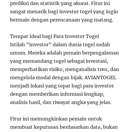
prediksi dan statistik yang akurat. Fitur ini
sangat menarik bagi investor togel yang ingin
bermain dengan perencanaan yang matang.
Tempat Ideal bagi Para Investor Togel
Istilah “investor” dalam dunia togel sudah
umum. Mereka adalah pemain berpengalaman
yang memandang togel sebagai investasi,
memperhatikan risiko, menganalisis tren, dan
mengelola modal dengan bijak. AVIANTOGEL
menjadi lokasi yang tepat bagi para investor
dengan memberikan informasi lengkap,
analisis hasil, dan riwayat angka yang jelas.
Fitur ini memungkinkan pemain untuk
membuat keputusan berdasarkan data, bukan