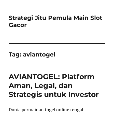
Strategi Jitu Pemula Main Slot
Gacor
Tag:
aviantogel
AVIANTOGEL: Platform
Aman, Legal, dan
Strategis untuk Investor
Dunia permainan togel online tengah