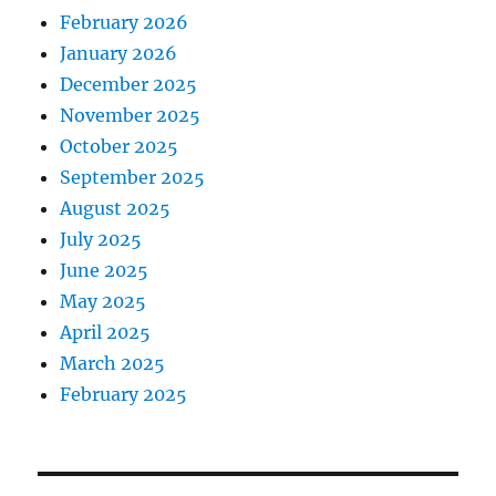
February 2026
January 2026
December 2025
November 2025
October 2025
September 2025
August 2025
July 2025
June 2025
May 2025
April 2025
March 2025
February 2025