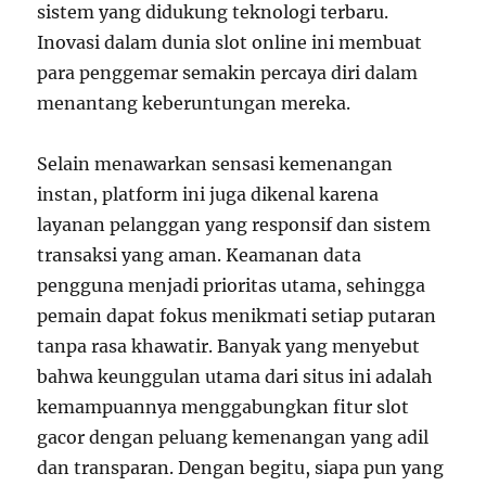
sistem yang didukung teknologi terbaru.
Inovasi dalam dunia slot online ini membuat
para penggemar semakin percaya diri dalam
menantang keberuntungan mereka.
Selain menawarkan sensasi kemenangan
instan, platform ini juga dikenal karena
layanan pelanggan yang responsif dan sistem
transaksi yang aman. Keamanan data
pengguna menjadi prioritas utama, sehingga
pemain dapat fokus menikmati setiap putaran
tanpa rasa khawatir. Banyak yang menyebut
bahwa keunggulan utama dari situs ini adalah
kemampuannya menggabungkan fitur slot
gacor dengan peluang kemenangan yang adil
dan transparan. Dengan begitu, siapa pun yang