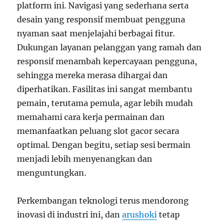
platform ini. Navigasi yang sederhana serta
desain yang responsif membuat pengguna
nyaman saat menjelajahi berbagai fitur.
Dukungan layanan pelanggan yang ramah dan
responsif menambah kepercayaan pengguna,
sehingga mereka merasa dihargai dan
diperhatikan. Fasilitas ini sangat membantu
pemain, terutama pemula, agar lebih mudah
memahami cara kerja permainan dan
memanfaatkan peluang slot gacor secara
optimal. Dengan begitu, setiap sesi bermain
menjadi lebih menyenangkan dan
menguntungkan.
Perkembangan teknologi terus mendorong
inovasi di industri ini, dan
arushoki
tetap