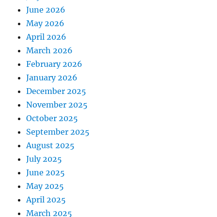
June 2026
May 2026
April 2026
March 2026
February 2026
January 2026
December 2025
November 2025
October 2025
September 2025
August 2025
July 2025
June 2025
May 2025
April 2025
March 2025