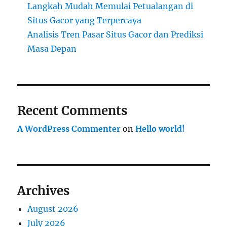
Langkah Mudah Memulai Petualangan di
Situs Gacor yang Terpercaya
Analisis Tren Pasar Situs Gacor dan Prediksi
Masa Depan
Recent Comments
A WordPress Commenter
on
Hello world!
Archives
August 2026
July 2026