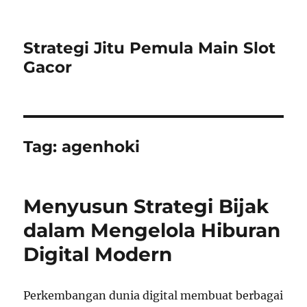
Strategi Jitu Pemula Main Slot
Gacor
Tag:
agenhoki
Menyusun Strategi Bijak
dalam Mengelola Hiburan
Digital Modern
Perkembangan dunia digital membuat berbagai