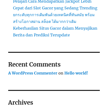
Pelajari Cara Mendapatkan Jackpot Lebih
Cepat dari Slot Gacor yang Sedang Trending
ยกระดับทุกการเดิมพันด้วยเทคนิคที่ทันสมัย พร้อม
สร้างโอกาสผ่าน สล็อต ได้มากกว่าเดิม
Keberhasilan Situs Gacor dalam Menyajikan
Berita dan Prediksi Terupdate
Recent Comments
A WordPress Commenter
on
Hello world!
Archives