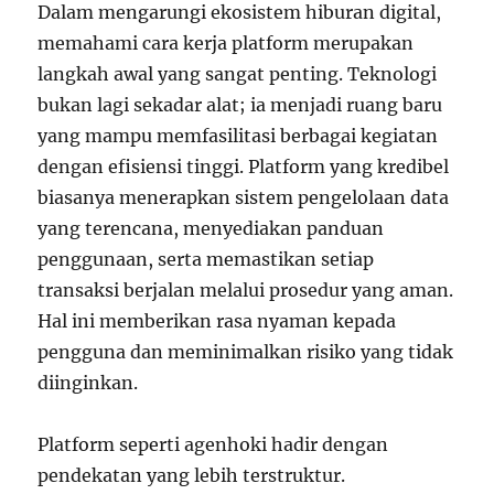
Dalam mengarungi ekosistem hiburan digital,
memahami cara kerja platform merupakan
langkah awal yang sangat penting. Teknologi
bukan lagi sekadar alat; ia menjadi ruang baru
yang mampu memfasilitasi berbagai kegiatan
dengan efisiensi tinggi. Platform yang kredibel
biasanya menerapkan sistem pengelolaan data
yang terencana, menyediakan panduan
penggunaan, serta memastikan setiap
transaksi berjalan melalui prosedur yang aman.
Hal ini memberikan rasa nyaman kepada
pengguna dan meminimalkan risiko yang tidak
diinginkan.
Platform seperti agenhoki hadir dengan
pendekatan yang lebih terstruktur.