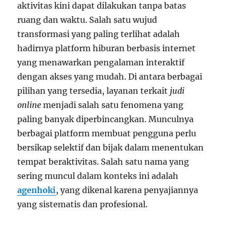
aktivitas kini dapat dilakukan tanpa batas
ruang dan waktu. Salah satu wujud
transformasi yang paling terlihat adalah
hadirnya platform hiburan berbasis internet
yang menawarkan pengalaman interaktif
dengan akses yang mudah. Di antara berbagai
pilihan yang tersedia, layanan terkait
judi
online
menjadi salah satu fenomena yang
paling banyak diperbincangkan. Munculnya
berbagai platform membuat pengguna perlu
bersikap selektif dan bijak dalam menentukan
tempat beraktivitas. Salah satu nama yang
sering muncul dalam konteks ini adalah
agenhoki
, yang dikenal karena penyajiannya
yang sistematis dan profesional.