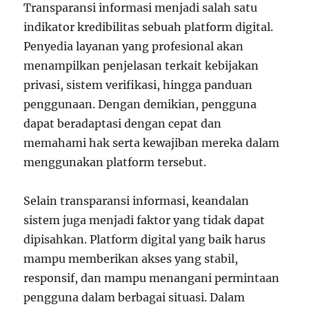
Transparansi informasi menjadi salah satu
indikator kredibilitas sebuah platform digital.
Penyedia layanan yang profesional akan
menampilkan penjelasan terkait kebijakan
privasi, sistem verifikasi, hingga panduan
penggunaan. Dengan demikian, pengguna
dapat beradaptasi dengan cepat dan
memahami hak serta kewajiban mereka dalam
menggunakan platform tersebut.
Selain transparansi informasi, keandalan
sistem juga menjadi faktor yang tidak dapat
dipisahkan. Platform digital yang baik harus
mampu memberikan akses yang stabil,
responsif, dan mampu menangani permintaan
pengguna dalam berbagai situasi. Dalam