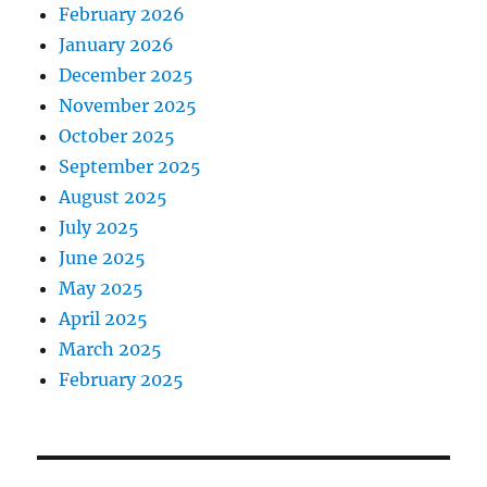
February 2026
January 2026
December 2025
November 2025
October 2025
September 2025
August 2025
July 2025
June 2025
May 2025
April 2025
March 2025
February 2025