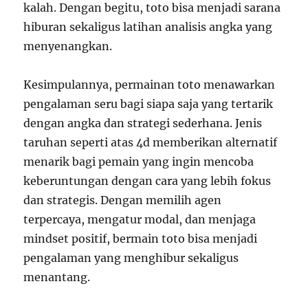
kalah. Dengan begitu, toto bisa menjadi sarana
hiburan sekaligus latihan analisis angka yang
menyenangkan.
Kesimpulannya, permainan toto menawarkan
pengalaman seru bagi siapa saja yang tertarik
dengan angka dan strategi sederhana. Jenis
taruhan seperti atas 4d memberikan alternatif
menarik bagi pemain yang ingin mencoba
keberuntungan dengan cara yang lebih fokus
dan strategis. Dengan memilih agen
terpercaya, mengatur modal, dan menjaga
mindset positif, bermain toto bisa menjadi
pengalaman yang menghibur sekaligus
menantang.