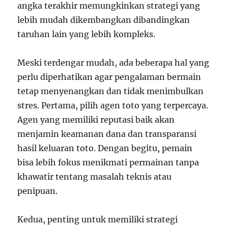
angka terakhir memungkinkan strategi yang
lebih mudah dikembangkan dibandingkan
taruhan lain yang lebih kompleks.
Meski terdengar mudah, ada beberapa hal yang
perlu diperhatikan agar pengalaman bermain
tetap menyenangkan dan tidak menimbulkan
stres. Pertama, pilih agen toto yang terpercaya.
Agen yang memiliki reputasi baik akan
menjamin keamanan dana dan transparansi
hasil keluaran toto. Dengan begitu, pemain
bisa lebih fokus menikmati permainan tanpa
khawatir tentang masalah teknis atau
penipuan.
Kedua, penting untuk memiliki strategi