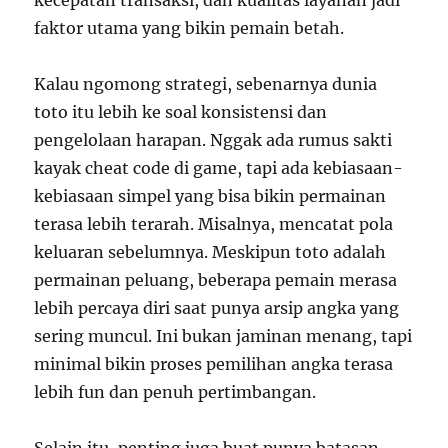
kecepatan transaksi, dan kualitas layanan jadi
faktor utama yang bikin pemain betah.
Kalau ngomong strategi, sebenarnya dunia
toto itu lebih ke soal konsistensi dan
pengelolaan harapan. Nggak ada rumus sakti
kayak cheat code di game, tapi ada kebiasaan-
kebiasaan simpel yang bisa bikin permainan
terasa lebih terarah. Misalnya, mencatat pola
keluaran sebelumnya. Meskipun toto adalah
permainan peluang, beberapa pemain merasa
lebih percaya diri saat punya arsip angka yang
sering muncul. Ini bukan jaminan menang, tapi
minimal bikin proses pemilihan angka terasa
lebih fun dan penuh pertimbangan.