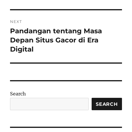
NEXT
Pandangan tentang Masa
Next
post:
Depan Situs Gacor di Era
Digital
Search
SEARCH