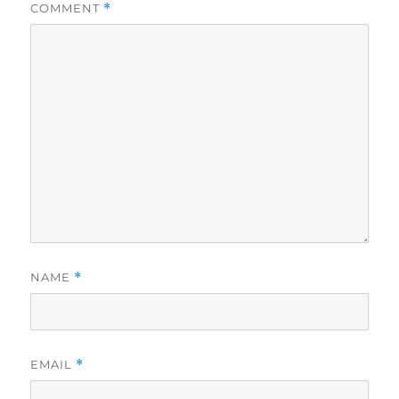
COMMENT
*
NAME
*
EMAIL
*