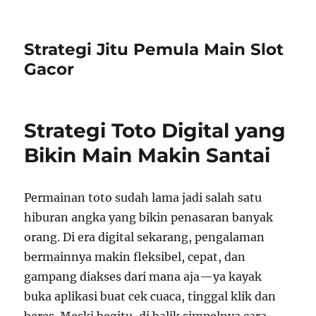
Strategi Jitu Pemula Main Slot
Gacor
Strategi Toto Digital yang
Bikin Main Makin Santai
Permainan toto sudah lama jadi salah satu
hiburan angka yang bikin penasaran banyak
orang. Di era digital sekarang, pengalaman
bermainnya makin fleksibel, cepat, dan
gampang diakses dari mana aja—ya kayak
buka aplikasi buat cek cuaca, tinggal klik dan