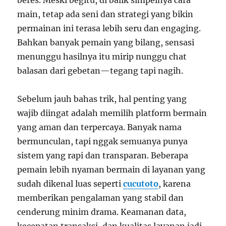
beres. Meski begitu, di balik simpel­nya cara
main, tetap ada seni dan strategi yang bikin
permainan ini terasa lebih seru dan engaging.
Bahkan banyak pemain yang bilang, sensasi
menunggu hasilnya itu mirip nunggu chat
balasan dari gebetan—tegang tapi nagih.
Sebelum jauh bahas trik, hal penting yang
wajib diingat adalah memilih platform bermain
yang aman dan terpercaya. Banyak nama
bermunculan, tapi nggak semuanya punya
sistem yang rapi dan transparan. Beberapa
pemain lebih nyaman bermain di layanan yang
sudah dikenal luas seperti
cucutoto
, karena
memberikan pengalaman yang stabil dan
cenderung minim drama. Keamanan data,